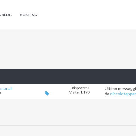
A BLOG
HOSTING
umbnail
Risposte: 1
Ultimo messagg
Visite: 1,190
7
da
niccolotappa