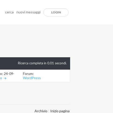
cerca
nuovi messaggi
LOGIN
Ricerca completa in
0.01
secondi.
Forum:
io: 24-09-2012
12.08.21
WordPress
ro
Archivio
|
Inizio pagina