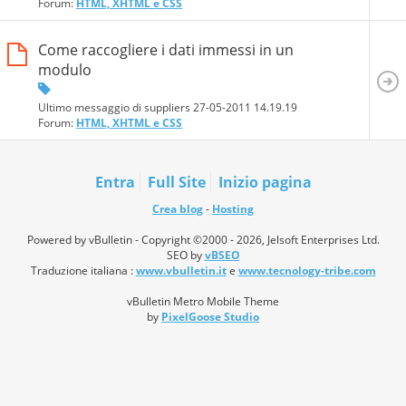
Forum:
HTML, XHTML e CSS
Come raccogliere i dati immessi in un
modulo
Ultimo messaggio di suppliers 27-05-2011
14.19.19
Forum:
HTML, XHTML e CSS
Entra
Full Site
Inizio pagina
Crea blog
-
Hosting
Powered by vBulletin - Copyright ©2000 - 2026, Jelsoft Enterprises Ltd.
SEO by
vBSEO
Traduzione italiana :
www.vbulletin.it
e
www.tecnology-tribe.com
vBulletin Metro Mobile Theme
by
PixelGoose Studio