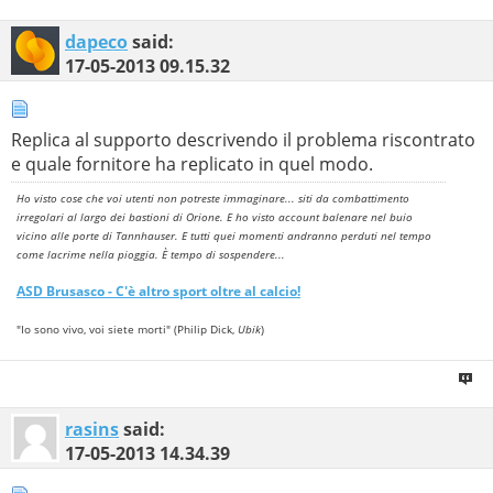
dapeco
said:
17-05-2013
09.15.32
Replica al supporto descrivendo il problema riscontrato
e quale fornitore ha replicato in quel modo.
Ho visto cose che voi utenti non potreste immaginare... siti da combattimento
irregolari al largo dei bastioni di Orione. E ho visto account balenare nel buio
vicino alle porte di Tannhauser. E tutti quei momenti andranno perduti nel tempo
come lacrime nella pioggia. È tempo di sospendere...
ASD
Brusasco
- C'è altro sport oltre al calcio!
"Io sono vivo, voi siete morti" (Philip Dick,
Ubik
)
rasins
said:
17-05-2013
14.34.39