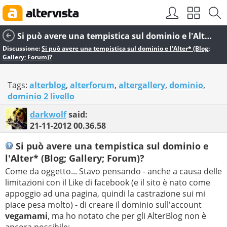
Si può avere una tempistica sul dominio e l'Alter* (Blog; Gallery; Forum)?
Discussione:
Si può avere una tempistica sul dominio e l'Alter* (Blog;
Gallery; Forum)?
Tags:
alterblog
,
alterforum
,
altergallery
,
dominio
,
dominio 2 livello
darkwolf
said:
21-11-2012
00.36.58
Si può avere una tempistica sul dominio e
l'Alter* (Blog; Gallery; Forum)?
Come da oggetto... Stavo pensando - anche a causa delle
limitazioni con il Like di facebook (e il sito è nato come
appoggio ad una pagina, quindi la castrazione sui mi
piace pesa molto) - di creare il dominio sull'account
vegamami
, ma ho notato che per gli AlterBlog non è