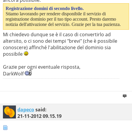
ancora possibile:
Registrazione domini di secondo livello.
Stiamo lavorando per rendere disponibile il servizio di
registrazione dominio per il tuo tipo account. Presto daremo
notizia dell'attivazione del servizio. Grazie per la tua pazienza.
Mi chiedevo dunque se è il caso di convertirlo ad
altersito, o ci sono dei tempi "brevi" (che è possibile
conoscere) affinché l'abilitazione del dominio sia
possibile
Grazie per ogni eventuale risposta,
DarkWolf
dapeco
said:
21-11-2012
09.15.19