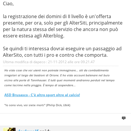
Ciao,
la registrazione dei domini di II livello è un'offerta
presente, per ora, solo per gli AlterSiti, principalmente
per la natura stessa del servizio che ancora non può
essere estesa agli Alterblog.
Se quindi ti interessa dovrai eseguire un passaggio ad
AlterSito, con tutti i pro e contro che comporta.
Ultima modifica di dapeco : 21-11-2012 alle ore
09.21.47
Ho visto cose che voi utenti non potreste immaginare... siti da combattimento
irregolari al largo dei bastioni di Orione. E ho visto account balenare nel buio
vicino alle porte di Tannhauser. E tutti quei momenti andranno perduti nel tempo
come lacrime nella pioggia. È tempo di sospendere...
ASD
Brusasco
- C'è altro sport oltre al calcio!
"Io sono vivo, voi siete morti" (Philip Dick,
Ubik
)