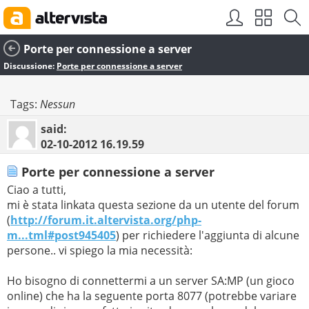
Porte per connessione a server
Discussione:
Porte per connessione a server
Tags:
Nessun
said:
02-10-2012
16.19.59
Porte per connessione a server
Ciao a tutti,
mi è stata linkata questa sezione da un utente del forum
(
http://forum.it.altervista.org/php-
m...tml#post945405
) per richiedere l'aggiunta di alcune
persone.. vi spiego la mia necessità:
Ho bisogno di connettermi a un server SA:MP (un gioco
online) che ha la seguente porta 8077 (potrebbe variare