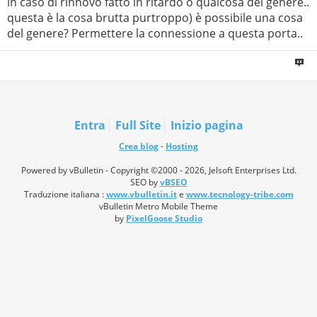
in caso di rinnovo fatto in ritardo o qualcosa del genere..
questa è la cosa brutta purtroppo) è possibile una cosa
del genere? Permettere la connessione a questa porta..
Entra
Full Site
Inizio pagina
Crea blog
-
Hosting
Powered by vBulletin - Copyright ©2000 - 2026, Jelsoft Enterprises Ltd.
SEO by
vBSEO
Traduzione italiana :
www.vbulletin.it
e
www.tecnology-tribe.com
vBulletin Metro Mobile Theme
by
PixelGoose Studio