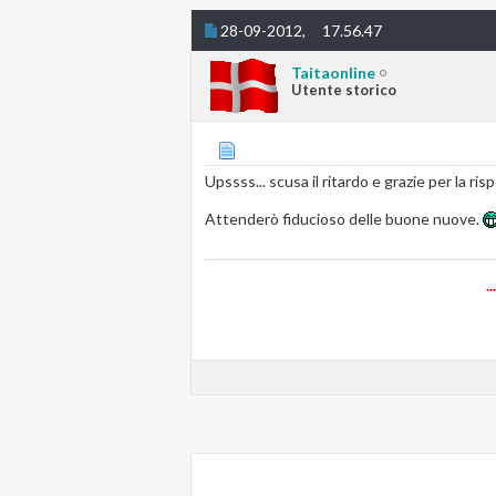
28-09-2012,
17.56.47
Taitaonline
Utente storico
Upssss... scusa il ritardo e grazie per la ris
Attenderò fiducioso delle buone nuove.
.