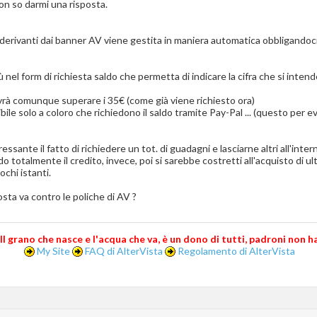
on so darmi una risposta.
 derivanti dai banner AV viene gestita in maniera automatica obbligandoci
nel form di richiesta saldo che permetta di indicare la cifra che si intend
ovrà comunque superare i 35€ (come già viene richiesto ora)
le solo a coloro che richiedono il saldo tramite Pay-Pal ... (questo per ev
sante il fatto di richiedere un tot. di guadagni e lasciarne altri all'inte
ando totalmente il credito, invece, poi si sarebbe costretti all'acquisto di
chi istanti.
ta va contro le poliche di AV ?
..Il grano che nasce e l'acqua che va, è un dono di tutti, padroni non ha.
My Site
FAQ di AlterVista
Regolamento di AlterVista