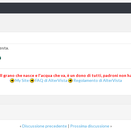
posta.
..Il grano che nasce e l'acqua che va, è un dono di tutti, padroni non ha.
My Site
FAQ di AlterVista
Regolamento di AlterVista
«
Discussione precedente
|
Prossima discussione
»