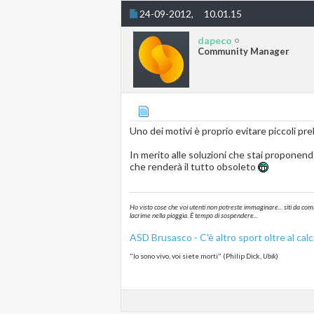
24-09-2012,
10.01.15
dapeco
Community Manager
Uno dei motivi è proprio evitare piccoli pre
In merito alle soluzioni che stai proponen
che renderà il tutto obsoleto
Ho visto cose che voi utenti non potreste immaginare... siti da com
lacrime nella pioggia. È tempo di sospendere...
ASD
Brusasco
- C'è altro sport oltre al calc
"Io sono vivo, voi siete morti" (Philip Dick,
Ubik
)