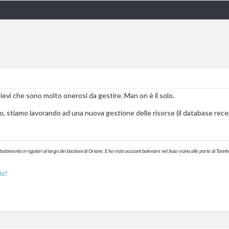
lievi che sono molto onerosi da gestire. Man on è il solo.
do, stiamo lavorando ad una nuova gestione delle risorse (il database r
battimento irregolari al largo dei bastioni di Orione. E ho visto account balenare nel buio vicino alle porte di T
io!