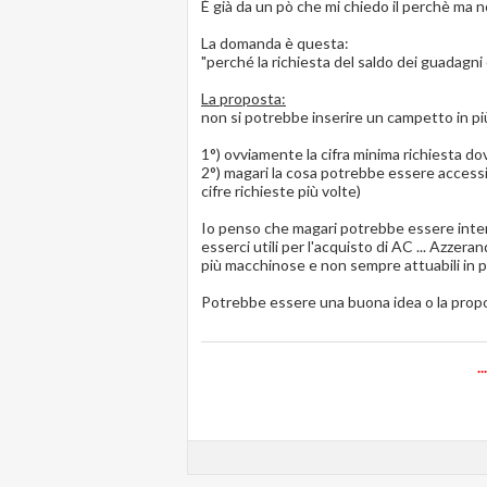
È già da un pò che mi chiedo il perchè ma n
La domanda è questa:
"perché la richiesta del saldo dei guadagni
La proposta:
non si potrebbe inserire un campetto in più 
1°) ovviamente la cifra minima richiesta d
2°) magari la cosa potrebbe essere accessibi
cifre richieste più volte)
Io penso che magari potrebbe essere interes
esserci utili per l'acquisto di AC ... Azzer
più macchinose e non sempre attuabili in po
Potrebbe essere una buona idea o la propos
.