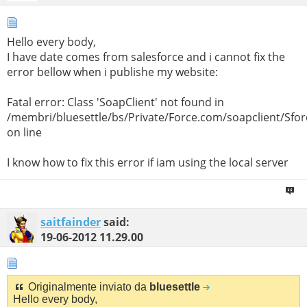
Hello every body,
I have date comes from salesforce and i cannot fix the
error bellow when i publishe my website:
Fatal error: Class 'SoapClient' not found in
/membri/bluesettle/bs/Private/Force.com/soapclient/Sfo
on line
I know how to fix this error if iam using the local server
saitfainder
said:
19-06-2012
11.29.00
Originalmente inviato da
bluesettle
Hello every body,