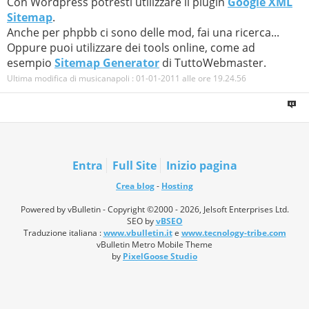
Con Wordpress potresti utilizzare il plugin
Google XML
Sitemap
.
Anche per phpbb ci sono delle mod, fai una ricerca...
Oppure puoi utilizzare dei tools online, come ad
esempio
Sitemap Generator
di TuttoWebmaster.
Ultima modifica di musicanapoli : 01-01-2011 alle ore
19.24.56
Entra
Full Site
Inizio pagina
Crea blog
-
Hosting
Powered by vBulletin - Copyright ©2000 - 2026, Jelsoft Enterprises Ltd.
SEO by
vBSEO
Traduzione italiana :
www.vbulletin.it
e
www.tecnology-tribe.com
vBulletin Metro Mobile Theme
by
PixelGoose Studio