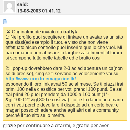
said:
13-08-2003
01.41.12
Originalmente inviato da
traffyk
1: Nel profilo puoi scegliere di linkare un avatar sa un sito
qualsiasi(ad esempio il tuo), e visto che non viene
effettuato alcun controllo puoi inserire quello che vuoi. Mi
riaccomando non abusare in larghezza altrimenti il forum
si scompone tutto nelle tabelle ed è brutto così.
2: I pop-up dovrebbero dare 2-3 ac ad apertura unica(non
so di preciso), cmq se ti servono ac velocemente vai su:
http://www.xxxxfreemagazine.tk/
esponendo il loro link avrai 50 ac al mese. Se ti piazzi trai
primi 100 nella classifica per voti prendi 100 punti. Se sei
trai primi 20 puoi prendere da 1000 a 100 punti(1°-
&gt;1000 2°-&gt;800 e così via)., io ti sto dando una mano
con i voti perchè devo fare il dispetto ad un certo bear e
magari posso chiedere anche agli altri della community
perchè il tuo sito se lo merita.
grazie per continuare a citarmi, e grazie per aver