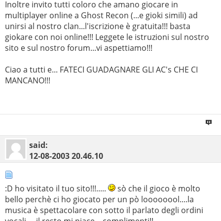
Inoltre invito tutti coloro che amano giocare in
multiplayer online a Ghost Recon (...e gioki simili) ad
unirsi al nostro clan...l'iscrizione è gratuita!!! basta
giokare con noi online!!! Leggete le istruzioni sul nostro
sito e sul nostro forum...vi aspettiamo!!!
Ciao a tutti e... FATECI GUADAGNARE GLI AC's CHE CI
MANCANO!!!
said:
12-08-2003
20.46.10
:D ho visitato il tuo sito!!!.....
sò che il gioco è molto
bello perchè ci ho giocato per un pò loooooool....la
musica è spettacolare con sotto il parlato degli ordini
vocali.....il resto mi piace....complimenti!!