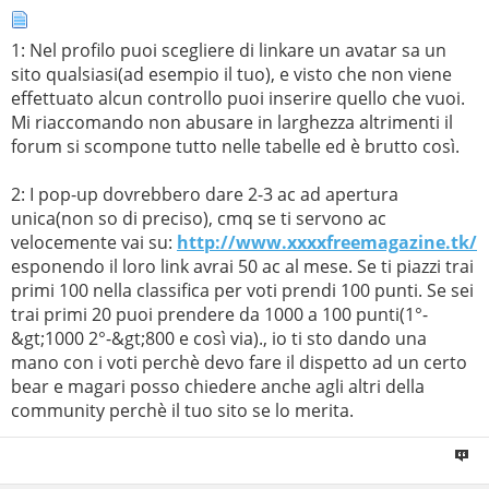
1: Nel profilo puoi scegliere di linkare un avatar sa un
sito qualsiasi(ad esempio il tuo), e visto che non viene
effettuato alcun controllo puoi inserire quello che vuoi.
Mi riaccomando non abusare in larghezza altrimenti il
forum si scompone tutto nelle tabelle ed è brutto così.
2: I pop-up dovrebbero dare 2-3 ac ad apertura
unica(non so di preciso), cmq se ti servono ac
velocemente vai su:
http://www.xxxxfreemagazine.tk/
esponendo il loro link avrai 50 ac al mese. Se ti piazzi trai
primi 100 nella classifica per voti prendi 100 punti. Se sei
trai primi 20 puoi prendere da 1000 a 100 punti(1°-
&gt;1000 2°-&gt;800 e così via)., io ti sto dando una
mano con i voti perchè devo fare il dispetto ad un certo
bear e magari posso chiedere anche agli altri della
community perchè il tuo sito se lo merita.