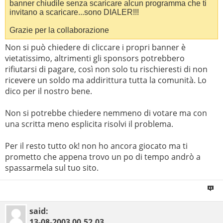
banner chiudile senza scaricare alcun programma che ti
invitano a scaricare...sono DIALER!!!
Grazie per la collaborazione
Non si può chiedere di cliccare i propri banner è
vietatissimo, altrimenti gli sponsors potrebbero
rifiutarsi di pagare, così non solo tu rischieresti di non
ricevere un soldo ma addirittura tutta la comunità. Lo
dico per il nostro bene.
Non si potrebbe chiedere nemmeno di votare ma con
una scritta meno esplicita risolvi il problema.
Per il resto tutto ok! non ho ancora giocato ma ti
prometto che appena trovo un po di tempo andrò a
spassarmela sul tuo sito.
said:
13-08-2003
00.52.03