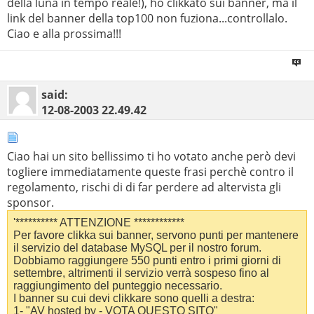
della luna in tempo reale!), ho clikkato sui banner, ma il
link del banner della top100 non fuziona...controllalo.
Ciao e alla prossima!!!
said:
12-08-2003
22.49.42
Ciao hai un sito bellissimo ti ho votato anche però devi
togliere immediatamente queste frasi perchè contro il
regolamento, rischi di di far perdere ad altervista gli
sponsor.
'********** ATTENZIONE ************
Per favore clikka sui banner, servono punti per mantenere
il servizio del database MySQL per il nostro forum.
Dobbiamo raggiungere 550 punti entro i primi giorni di
settembre, altrimenti il servizio verrà sospeso fino al
raggiungimento del punteggio necessario.
I banner su cui devi clikkare sono quelli a destra:
1- "AV hosted by - VOTA QUESTO SITO"