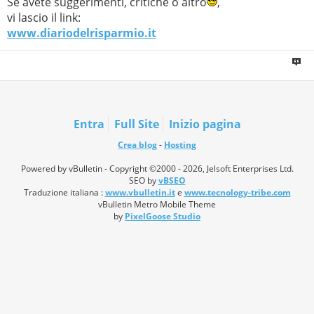
Se avete suggerimenti, critiche o altro
,
vi lascio il link:
www.diariodelrisparmio.it
Entra
Full Site
Inizio pagina
Crea blog
-
Hosting
Powered by vBulletin - Copyright ©2000 - 2026, Jelsoft Enterprises Ltd.
SEO by
vBSEO
Traduzione italiana :
www.vbulletin.it
e
www.tecnology-tribe.com
vBulletin Metro Mobile Theme
by
PixelGoose Studio