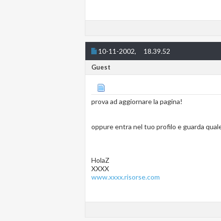
10-11-2002,
18.39.52
Guest
prova ad aggiornare la pagina!
oppure entra nel tuo profilo e guarda quale
HolaZ
XXXX
www.xxxx.risorse.com