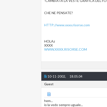
-CAMBIATA LA VESTE GRAFICA DEL F
CHE NE PENSATE?
HTTP://www.xxxx.risorse.com
HOLAz
XXXX
WWW.XXXX.RISORSE.COM
10-11-2002,
18.05.04
Guest
hem...
io la vedo sempre uguale...