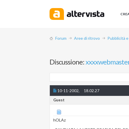
CRE
Forum
Aree di ritrovo
Pubblicità e
Discussione:
xxxxwebmaste
10-11-2002,
18.02.27
Guest
hOLAz