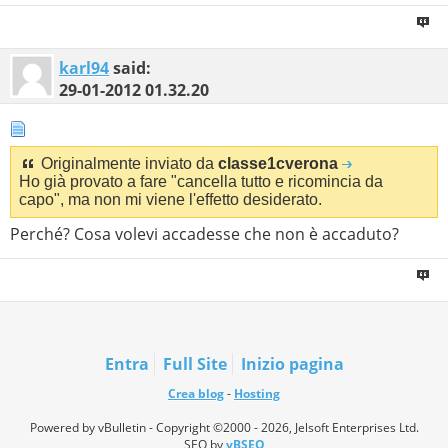
karl94
said:
29-01-2012
01.32.20
Originalmente inviato da
classe1cverona
Ho già provato a fare "cancella tutto e ricomincia da
capo", ma non mi viene l'effetto desiderato.
Perché? Cosa volevi accadesse che non è accaduto?
Entra
Full Site
Inizio pagina
Crea blog
-
Hosting
Powered by vBulletin - Copyright ©2000 - 2026, Jelsoft Enterprises Ltd.
SEO by
vBSEO