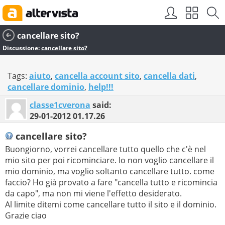
cancellare sito?
Discussione:
cancellare sito?
Tags:
aiuto
,
cancella account sito
,
cancella dati
,
cancellare dominio
,
help!!!
classe1cverona
said:
29-01-2012
01.17.26
cancellare sito?
Buongiorno, vorrei cancellare tutto quello che c'è nel
mio sito per poi ricominciare. Io non voglio cancellare il
mio dominio, ma voglio soltanto cancellare tutto. come
faccio? Ho già provato a fare "cancella tutto e ricomincia
da capo", ma non mi viene l'effetto desiderato.
Al limite ditemi come cancellare tutto il sito e il dominio.
Grazie ciao