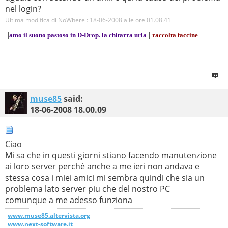
nel login?
Ultima modifica di NoWhere : 18-06-2008 alle ore
01.08.41
|
|
|
amo il suono pastoso in D-Drop. la chitarra urla
raccolta faccine
muse85
said:
18-06-2008
18.00.09
Ciao
Mi sa che in questi giorni stiano facendo manutenzione
ai loro server perchè anche a me ieri non andava e
stessa cosa i miei amici mi sembra quindi che sia un
problema lato server piu che del nostro PC
comunque a me adesso funziona
www.muse85.altervista.org
www.next-software.it