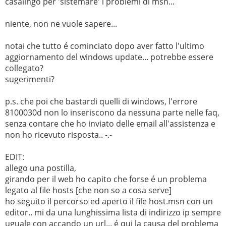
casalingo per 'sistemare' i problemi di msn...
niente, non ne vuole sapere...
notai che tutto é cominciato dopo aver fatto l'ultimo
aggiornamento del windows update... potrebbe essere
collegato?
sugerimenti?
p.s. che poi che bastardi quelli di windows, l'errore
8100030d non lo inseriscono da nessuna parte nelle faq,
senza contare che ho inviato delle email all'assistenza e
non ho ricevuto risposta.. -.-
EDIT:
allego una postilla,
girando per il web ho capito che forse é un problema
legato al file hosts [che non so a cosa serve]
ho seguito il percorso ed aperto il file host.msn con un
editor.. mi da una lunghissima lista di indirizzo ip sempre
uguale con accando un url... é qui la causa del problema