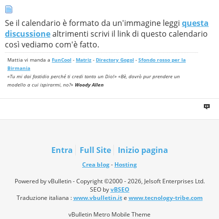
Se il calendario è formato da un'immagine leggi
questa
discussione
altrimenti scrivi il link di questo calendario
così vediamo com'è fatto.
Mattia vi manda a
FunCool
-
Matriz
-
Directory Gogol
-
Sfondo rosso per la
Birmania
«Tu mi dai fastidio perché ti credi tanto un Dio!» «Bè, dovrò pur prendere un
modello a cui ispirarmi, no?»
Woody Allen
Entra
Full Site
Inizio pagina
Crea blog
-
Hosting
Powered by vBulletin - Copyright ©2000 - 2026, Jelsoft Enterprises Ltd.
SEO by
vBSEO
Traduzione italiana :
www.vbulletin.it
e
www.tecnology-tribe.com
vBulletin Metro Mobile Theme