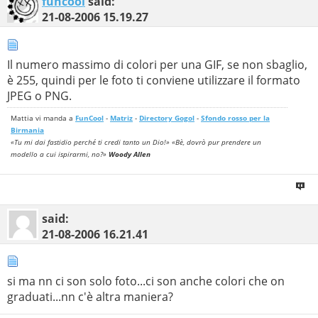
funcool
said:
21-08-2006
15.19.27
Il numero massimo di colori per una GIF, se non sbaglio,
è 255, quindi per le foto ti conviene utilizzare il formato
JPEG o PNG.
Mattia vi manda a
FunCool
-
Matriz
-
Directory Gogol
-
Sfondo rosso per la
Birmania
«Tu mi dai fastidio perché ti credi tanto un Dio!» «Bè, dovrò pur prendere un
modello a cui ispirarmi, no?»
Woody Allen
said:
21-08-2006
16.21.41
si ma nn ci son solo foto...ci son anche colori che on
graduati...nn c'è altra maniera?