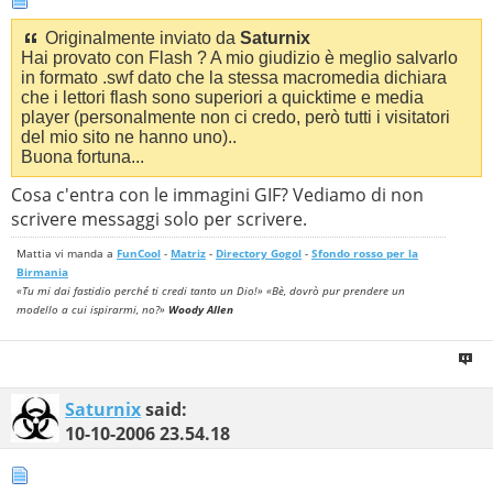
Originalmente inviato da
Saturnix
Hai provato con Flash ? A mio giudizio è meglio salvarlo
in formato .swf dato che la stessa macromedia dichiara
che i lettori flash sono superiori a quicktime e media
player (personalmente non ci credo, però tutti i visitatori
del mio sito ne hanno uno)..
Buona fortuna...
Cosa c'entra con le immagini GIF? Vediamo di non
scrivere messaggi solo per scrivere.
Mattia vi manda a
FunCool
-
Matriz
-
Directory Gogol
-
Sfondo rosso per la
Birmania
«Tu mi dai fastidio perché ti credi tanto un Dio!» «Bè, dovrò pur prendere un
modello a cui ispirarmi, no?»
Woody Allen
Saturnix
said:
10-10-2006
23.54.18