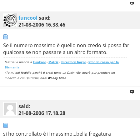
funcool
said:
21-08-2006
16.38.46
Se il numero massimo è quello non credo si possa far
qualcosa se non passare a un altro formato.
Mattia vi manda a
FunCool
-
Matriz
-
Directory Gogol
-
Sfondo rosso per la
Birmania
«Tu mi dai fastidio perché ti credi tanto un Dio!» «Bè, dovrò pur prendere un
modello a cui ispirarmi, no?»
Woody Allen
said:
21-08-2006
17.18.28
si ho controllato è il massimo...bella fregatura