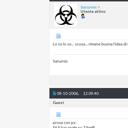
Saturnix
Utente attivo
Lo so lo so... scusa... rimane buona l'idea d
Saturnix
08-10-2006,
12.09.40
Guest
prova con ps:
fai il tuo ovale su 3 livelli