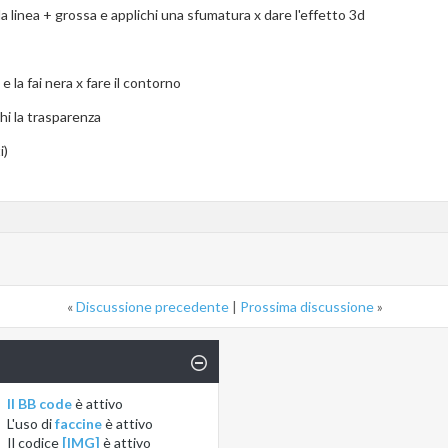
i la linea + grossa e applichi una sfumatura x dare l'effetto 3d
 e la fai nera x fare il contorno
chi la trasparenza
i)
«
Discussione precedente
|
Prossima discussione
»
Il BB code
è
attivo
L'uso di
faccine
è
attivo
Il codice
[IMG]
è
attivo