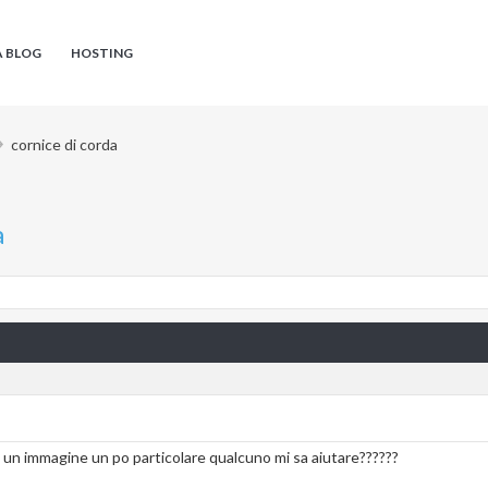
A BLOG
HOSTING
cornice di corda
a
d un immagine un po particolare qualcuno mi sa aiutare??????