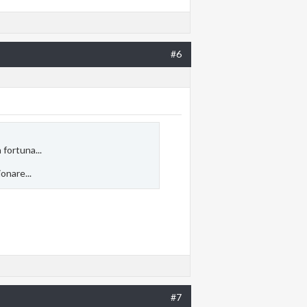
#6
 fortuna...
onare...
#7