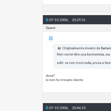
07-10-2006,
20.29.55
Guest
Originalmente inviato da
Satur
Non vorrei dire una bestemmia, ma f
edit: se non trovi nulla, prova a fa
dove?
io non ho trovato niente
07-10-2006,
20.46.10