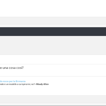
re una cosa così?
do rosso per la Birmania
rendere un modello a cui ispirarmi, no?»
Woody Allen