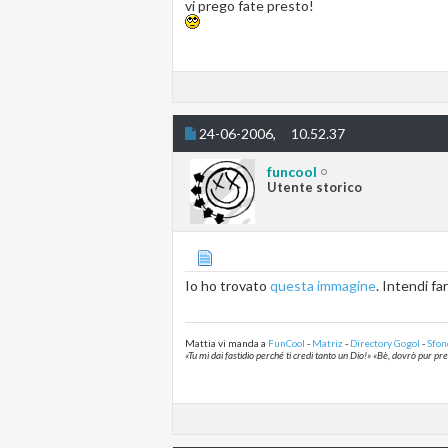
vi prego fate presto!
24-06-2006,
10.52.37
funcool
Utente storico
Io ho trovato
questa immagine
. Intendi fa
Mattia vi manda a
FunCool
-
Matriz
-
Directory Gogol
-
Sfon
«Tu mi dai fastidio perché ti credi tanto un Dio!» «Bè, dovrò pur p