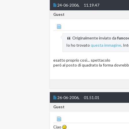
24-06-2006,
11.19.47
Guest
Originalmente inviato da
funco
Io ho trovato
questa immagine
. In
esatto proprio così... spettacolo
però al posto di quadrato la forma dovrebb
26-06-2006,
01.51.01
Guest
Ciao