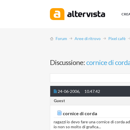
CRE
Forum
Aree di ritrovo
Pixel cafè
Discussione:
cornice di cord
24-06-2006,
10.47.42
Guest
cornice di corda
ragazzi io devo fare una cornice di corda a
io non so molto di grafica...