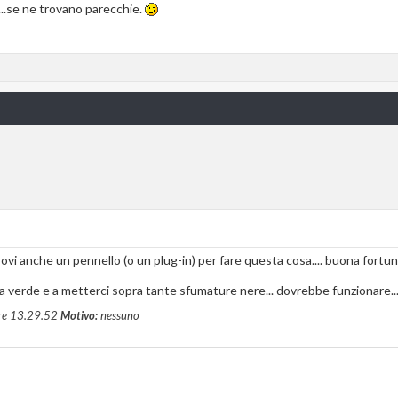
...se ne trovano parecchie.
vi anche un pennello (o un plug-in) per fare questa cosa.... buona fortuna
riga verde e a metterci sopra tante sfumature nere... dovrebbe funzionare..
re
13.29.52
Motivo:
nessuno