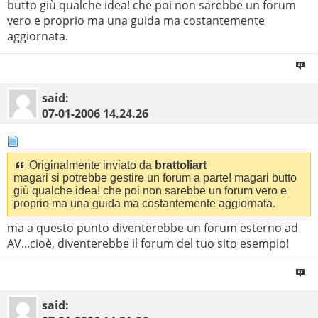
butto giù qualche idea! che poi non sarebbe un forum
vero e proprio ma una guida ma costantemente
aggiornata.
said:
07-01-2006
14.24.26
Originalmente inviato da
brattoliart
magari si potrebbe gestire un forum a parte! magari butto
giù qualche idea! che poi non sarebbe un forum vero e
proprio ma una guida ma costantemente aggiornata.
ma a questo punto diventerebbe un forum esterno ad
AV...cioè, diventerebbe il forum del tuo sito esempio!
said: