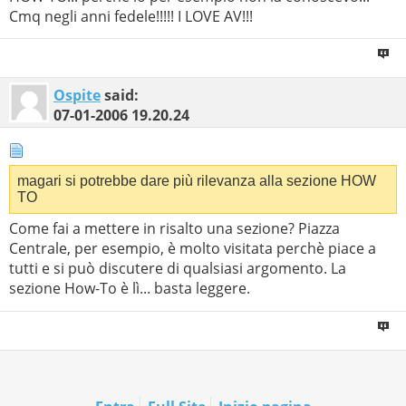
Cmq negli anni fedele!!!!! I LOVE AV!!!
Ospite
said:
07-01-2006
19.20.24
magari si potrebbe dare più rilevanza alla sezione HOW
TO
Come fai a mettere in risalto una sezione? Piazza
Centrale, per esempio, è molto visitata perchè piace a
tutti e si può discutere di qualsiasi argomento. La
sezione How-To è lì... basta leggere.