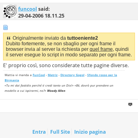
funcool
said:
29-04-2006
18.11.25
Originalmente inviato da
tuttoeniente2
Dubito fortemente, se non sbaglio per ogni frame il
browser invia al server la richiesta per
quel frame
, quindi
il server esegue lo script in modo separato per ogni frame.
E' proprio così, sono considerate tutte pagine diverse.
Mattia vi manda a
FunCool
-
Matriz
-
Directory Gogol
-
Sfondo rosso per la
Birmania
«Tu mi dai fastidio perché ti credi tanto un Dio!» «Bè, dovrò pur prendere un
modello a cui ispirarmi, no?»
Woody Allen
Entra
Full Site
Inizio pagina