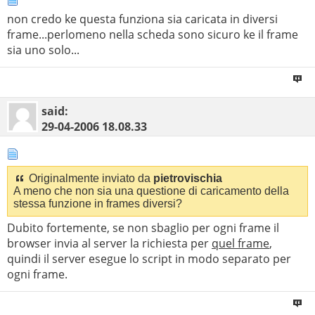
non credo ke questa funziona sia caricata in diversi
frame...perlomeno nella scheda sono sicuro ke il frame
sia uno solo...
said:
29-04-2006
18.08.33
Originalmente inviato da
pietrovischia
A meno che non sia una questione di caricamento della
stessa funzione in frames diversi?
Dubito fortemente, se non sbaglio per ogni frame il
browser invia al server la richiesta per
quel frame
,
quindi il server esegue lo script in modo separato per
ogni frame.