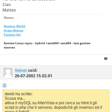
Ciao
Matteo
Matteo
Hestiun World
Drago Bianco
Fantasy Art
Gentoo Linux rsync - hybrid +amd64/~amd64 - last gentoo-
sources
Velvet
said:
26-07-2002
15.02.01
dweb ha scritto:
Scusa ma...
attiva il mySQL su AlterVista e poi cerca su html.it gli
script in php che ti servono, dopodichè gli inserisci ed il
gioco è fatto!!!