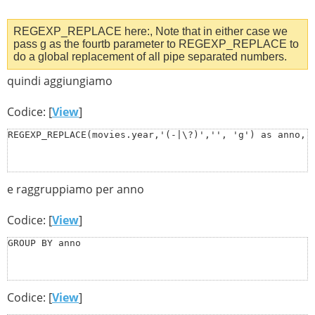
REGEXP_REPLACE here:, Note that in either case we
pass g as the fourtb parameter to REGEXP_REPLACE to
do a global replacement of all pipe separated numbers.
quindi aggiungiamo
Codice: [
View
]
REGEXP_REPLACE(movies.year,'(-|\?)','', 'g') as anno,
e raggruppiamo per anno
Codice: [
View
]
GROUP BY anno
Codice: [
View
]