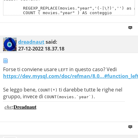
	REGEXP_REPLACE(movies."year",'(-|\?)','') as anno,

	COUNT ( movies."year" ) AS conteggio 

FROM

	actors

	INNER JOIN movies2actors ON actors.actorid = movies2actors.actorid

	INNER JOIN movies ON movies2actors.movieid = movies.movieid 

WHERE

	actors.actorid = 3517953 

dreadnaut
said:
GROUP BY

27-12-2022
18.37.18
	anno
Forse ti conviene usare
in questo caso? Vedi
LEFT
https://dev.mysql.com/doc/refman/8.0...#function_lef
Se leggo bene,
ti darebbe tutte le righe nel
COUNT(*)
gruppo, invece di
.
COUNT(movies.`year`)
Dreadnaut
chez