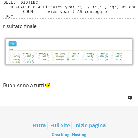
SELECT DISTINCT

   REGEXP_REPLACE(movies.year,'(-|\?)','', 'g') as anno
	COUNT ( movies.year ) AS conteggio 

FROM

	actors

risultato finale
	LEFT JOIN movies2actors ON actors.actorid = movies2actors.actorid

	LEFT JOIN movies ON movies2actors.movieid = movies.movieid 

WHERE

	actors.actorid = $actor_id 

GROUP BY

	anno

	";
Buon Anno a tutti
Entra
Full Site
Inizio pagina
Crea blog
-
Hosting