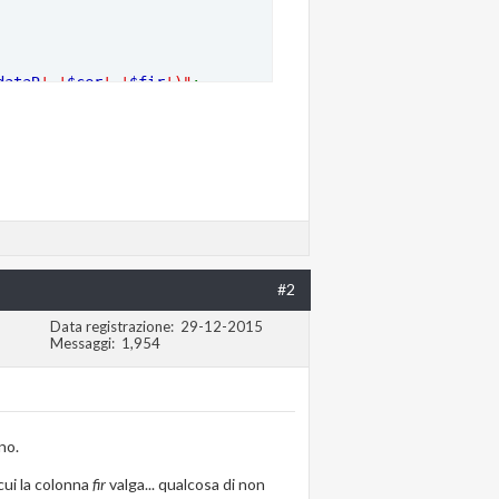
dataR
','
$cer
','
$fir
')"
;
#2
Data registrazione
29-12-2015
Messaggi
1,954
no.
cui la colonna
fir
valga... qualcosa di non