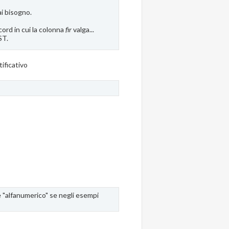
ai bisogno.
ord in cui la colonna
fir
valga...
ST.
tificativo
è "alfanumerico" se negli esempi