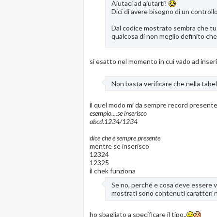
Aiutaci ad aiutarti!
Dici di avere bisogno di un control
Dal codice mostrato sembra che tu 
qualcosa di non meglio definito c
si esatto nel momento in cui vado ad inserire
Non basta verificare che nella tabe
il quel modo mi da sempre record presente.
esempio....se inserisco
abcd.1234/1234
dice che è sempre presente
mentre se inserisco
12324
12325
il chek funziona
Se no, perché e cosa deve essere ve
mostrati sono contenuti caratteri non
ho sbagliato a specificare il tipo..