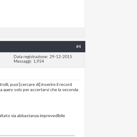
#4
Data registrazione
29-12-2015
Messaggi
1,954
olli, puoi [cercare di] inserire il record
ma
query
solo per accertarsi che la seconda
sultato sia abbastanza imprevedibile