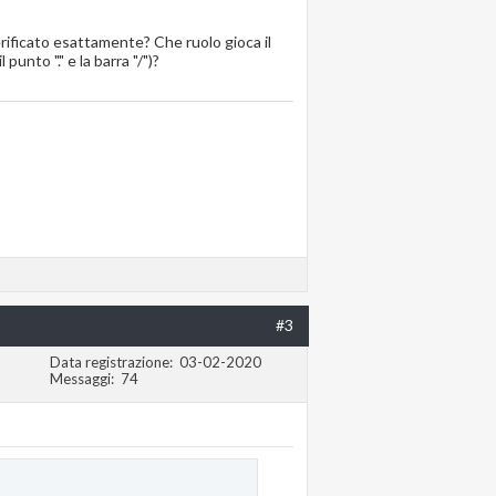
rificato esattamente? Che ruolo gioca il
unto "." e la barra "/")?
#3
Data registrazione
03-02-2020
Messaggi
74