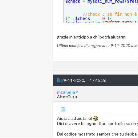
$check 
= 
mysqli_num_rows
(
$res
//check : se fir non è
if (
$check 
== 
'0'
){
$carica_dati 
= 
"INSERT INTO l
if (
$conn
->
query
(
$carica_dati
grazie in anticipo a chi potrà aiutarmi
echo 
'<script>alert("DATI CAR
Ultima modifica di omgprova : 29-11-2020 alle
}else{
echo 
'<script>alert("CARICAME
mysqli_close
();
?>
29-11-2020,
17.45.36
mzanella
AlterGuru
Aiutaci ad aiutarti!
Dici di avere bisogno di un controllo su un
Dal codice mostrato sembra che tu debba e