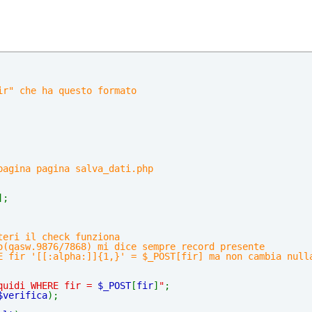
ir" che ha questo formato
pagina pagina salva_dati.php
]; 
teri il check funziona
o(qasw.9876/7868) mi dice sempre record presente
E fir '[[:alpha:]]{1,}' = $_POST[fir] ma non cambia null
quidi WHERE fir = 
$_POST
[
fir
]
"
;   
$verifica
);                       