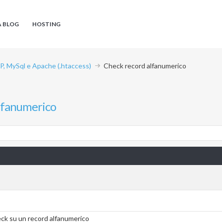
A BLOG
HOSTING
P, MySql e Apache (.htaccess)
Check record alfanumerico
lfanumerico
eck su un record alfanumerico