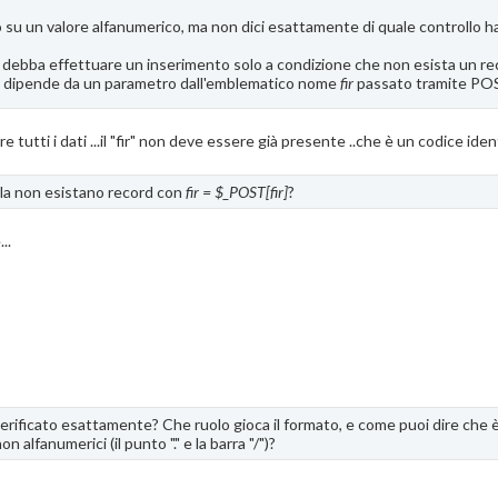
lo su un valore alfanumerico, ma non dici esattamente di quale controllo h
debba effettuare un inserimento solo a condizione che non esista un rec
he dipende da un parametro dall'emblematico nome
fir
passato tramite PO
 tutti i dati ...il "fir" non deve essere già presente ..che è un codice iden
lla non esistano record con
fir = $_POST[fir]
?
..
rificato esattamente? Che ruolo gioca il formato, e come puoi dire che 
 alfanumerici (il punto "." e la barra "/")?