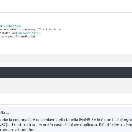
uidi (omologa, data_arrivo, cer, fir) VALUES (?, ?, ?, ?
onn
, 
$query
);
uery: " 
. 
mysqli_error
(
$conn
));
sa
PDO
o
MySQLi
.
tmt
, 
"ssss"
, 
$omologa
, 
$data_arrivo
, 
$cer
, 
$fir
);
 e con esso le funzioni
mysql_*
. Che ti piaccia o no.
$stmt
)) {
 di dati. Usa
password_hash()
.
tatement: " 
. 
mysqli_error
(
$conn
));
ativi per gli identificatori.
 CARICATI")</script>'
;
lla
nda: la colonna
fir
è una chiave della tabella
liquidi
? Se lo è non hai bisogno
ySQL ti restituirà un errore in caso di chiave duplicata. Più efficiente ri
 andare a buon fine.