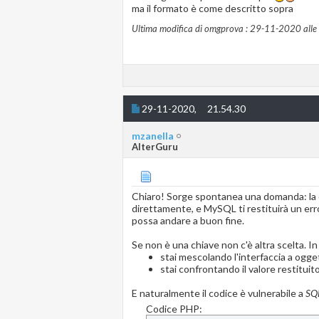
ma il formato è come descritto sopra
Ultima modifica di omgprova : 29-11-2020 alle
29-11-2020,
21.54.30
mzanella
AlterGuru
Chiaro! Sorge spontanea una domanda: la
direttamente, e MySQL ti restituirà un erro
possa andare a buon fine.
Se non è una chiave non c'è altra scelta. In
stai mescolando l'interfaccia a ogget
stai confrontando il valore restituit
E naturalmente il codice è vulnerabile a
SQL
Codice PHP: