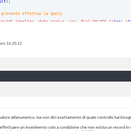
ult
);                           
 presente effettua la query
iquidi (omologa, data_arrivo, cer, fir) VALUES ('
$om
','
$
) === 
TRUE
) 
ICATI")</script>'
;
 ore
16.20.12
NTO DATI FALLITO - FIR PRESENTE")</script>'
;}
 valore alfanumerico, ma non dici esattamente di quale controllo hai bisog
ffettuare un inserimento solo a condizione che non esista un record in 