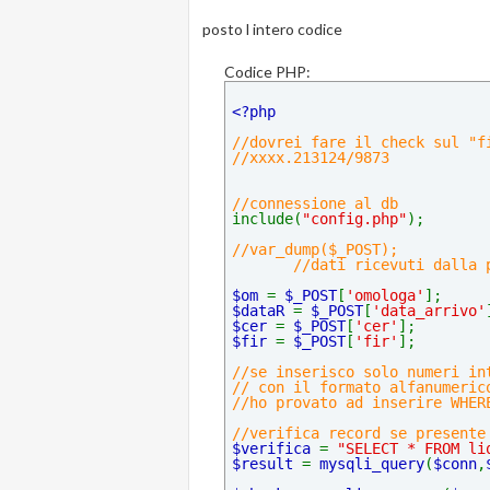
posto l intero codice
Codice PHP:
<?php
//dovrei fare il check sul "f
//xxxx.213124/9873
//connessione al db
include(
"config.php"
);
//var_dump($_POST);
       //dati ricevuti dalla 
$om 
= 
$_POST
[
'omologa'
];
$dataR 
= 
$_POST
[
'data_arrivo'
$cer 
= 
$_POST
[
'cer'
];
$fir 
= 
$_POST
[
'fir'
];
//se inserisco solo numeri in
// con il formato alfanumeric
//ho provato ad inserire WHER
//verifica record se presente
$verifica 
= 
"SELECT * FROM li
$result 
= 
mysqli_query
(
$conn
,