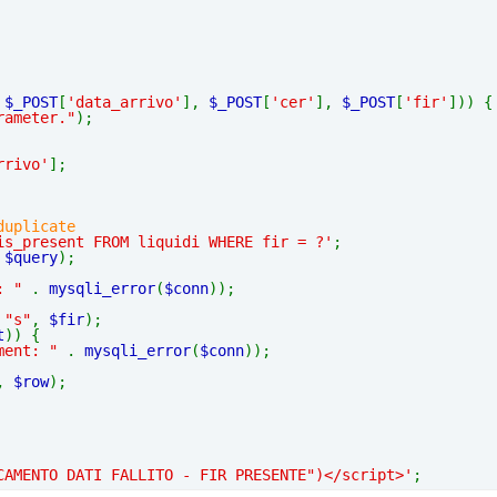
 
$_POST
[
'data_arrivo'
], 
$_POST
[
'cer'
], 
$_POST
[
'fir'
])) {
rameter."
);
rrivo'
]; 
duplicate
is_present FROM liquidi WHERE fir = ?'
;
 
$query
);
: " 
. 
mysqli_error
(
$conn
));
 
"s"
, 
$fir
);
t
)) {
ment: " 
. 
mysqli_error
(
$conn
));
, 
$row
);
CAMENTO DATI FALLITO - FIR PRESENTE")</script>'
;