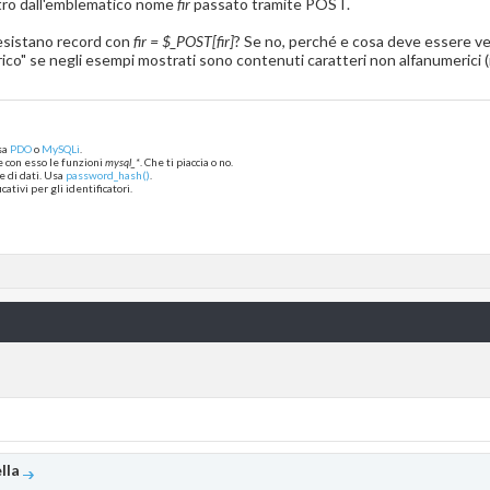
tro dall'emblematico nome
fir
passato tramite POST.
 esistano record con
fir = $_POST[fir]
? Se no, perché e cosa deve essere ve
o" se negli esempi mostrati sono contenuti caratteri non alfanumerici (il p
sa
PDO
o
MySQLi
.
 e con esso le funzioni
mysql_*
. Che ti piaccia o no.
 di dati. Usa
password_hash()
.
ativi per gli identificatori.
lla