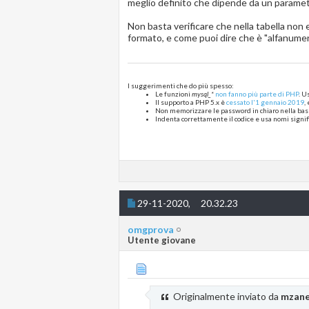
meglio definito che dipende da un parame
Non basta verificare che nella tabella non
formato, e come puoi dire che è "alfanumeric
I suggerimenti che do più spesso:
Le funzioni
mysql_*
non fanno più parte di PHP
. U
Il supporto a PHP 5.x è
cessato l'1 gennaio 2019
,
Non memorizzare le password in chiaro nella base
Indenta correttamente il codice e usa nomi signific
29-11-2020,
20.32.23
omgprova
Utente giovane
Originalmente inviato da
mzane