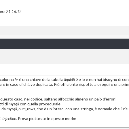
 ore
21.16.12
 colonna
fir
è una chiave della tabella
liquidi
? Se lo è non hai bisogno di contr
re in caso di chiave duplicata. Più efficiente rispetto a eseguire una pri
 questo caso, nel codice, saltano all'occhio almeno un paio d'errori:
ti di
mysqli
con quella procedurale
o da
mysqli_num_rows
, che è un intero, con una stringa, è normale che il ri
 Injection
. Prova piuttosto in questo modo: