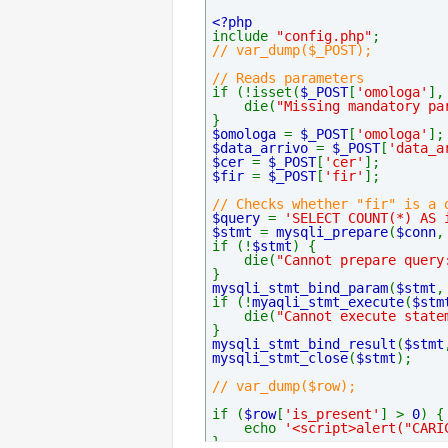
<?php
include 
"config.php"
;
// var_dump($_POST);
// Reads parameters
if (!isset(
$_POST
[
'omologa'
],
    die(
"Missing mandatory pa
}
$omologa 
= 
$_POST
[
'omologa'
];
$data_arrivo 
= 
$_POST
[
'data_a
$cer 
= 
$_POST
[
'cer'
];
$fir 
= 
$_POST
[
'fir'
];
// Checks whether "fir" is a 
$query 
= 
'SELECT COUNT(*) AS 
$stmt 
= 
mysqli_prepare
(
$conn
,
if (!
$stmt
) {
    die(
"Cannot prepare query
}
mysqli_stmt_bind_param
(
$stmt
,
if (!
myaqli_stmt_execute
(
$stm
    die(
"Cannot execute state
}
mysqli_stmt_bind_result
(
$stmt
mysqli_stmt_close
(
$stmt
);
// var_dump($row);
if (
$row
[
'is_present'
] > 
0
) {
    echo 
'<script>alert("CARI
}