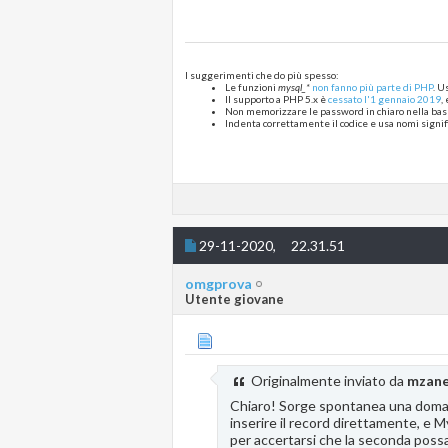
else {
$query 
= 
'INSERT INTO liq
$stmt 
= 
mysqli_prepare
(
$c
    if (!
$stmt
) {
        die(
"Cannot prepare q
I suggerimenti che do più spesso:
    }
Le funzioni
mysql_*
non fanno più parte di PHP
. U
mysqli_stmt_bind_param
(
$s
Il supporto a PHP 5.x è
cessato l'1 gennaio 2019
,
    if (!
myaqli_stmt_execute
(
Non memorizzare le password in chiaro nella base
        die(
"Cannot execute s
Indenta correttamente il codice e usa nomi signific
    }
mysqli_stmt_close
(
$stmt
);
    echo 
'<script>alert("DATI
}
mysqli_close
();
?>
29-11-2020,
22.31.51
omgprova
Utente giovane
Originalmente inviato da
mzane
Chiaro! Sorge spontanea una doma
inserire il record direttamente, e M
per accertarsi che la seconda possa