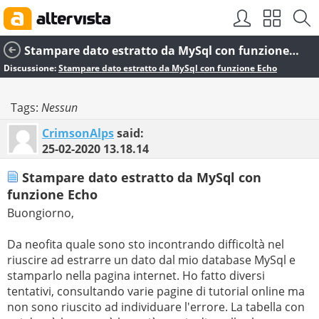
Stampare dato estratto da MySql con funzione Echo
Discussione:
Stampare dato estratto da MySql con funzione Echo
Tags:
Nessun
CrimsonAlps
said:
25-02-2020
13.18.14
Stampare dato estratto da MySql con
funzione Echo
Buongiorno,
Da neofita quale sono sto incontrando difficoltà nel
riuscire ad estrarre un dato dal mio database MySql e
stamparlo nella pagina internet. Ho fatto diversi
tentativi, consultando varie pagine di tutorial online ma
non sono riuscito ad individuare l'errore. La tabella con