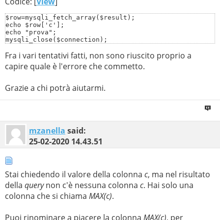
Codice: [
View
]
$row=mysqli_fetch_array($result);

echo $row['c'];

echo "prova";

mysqli_close($connection);
Fra i vari tentativi fatti, non sono riuscito proprio a
capire quale è l'errore che commetto.
Grazie a chi potrà aiutarmi.
mzanella
said:
25-02-2020
14.43.51
Stai chiedendo il valore della colonna
c
, ma nel risultato
della
query
non c'è nessuna colonna
c
. Hai solo una
colonna che si chiama
MAX(c)
.
Puoi rinominare a piacere la colonna
MAX(c)
, per