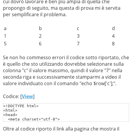
cui dovrò lavorare è ben più ampia di quella che
propongo di seguito, ma questa di prova mi è servita
per semplificare il problema.
a
b
c
d
1
2
3
4
5
6
7
8
Se non ho commesso errori il codice sotto riportato, che
è quello che sto utilizzando dovrebbe selezionare sulla
colonna "c" il valore massimo, quindi il valore "7" nella
seconda riga e successivamente stamparmi a video il
valore individuato con il comando "echo $row['c'];".
Codice: [
View
]
<!DOCTYPE html>

<html>

<head>

  <meta charset="utf-8">

  <meta name="generator" content="AlterVista - Editor H
Oltre al codice riporto il link alla pagina che mostra il
  <title>Prova</title>
