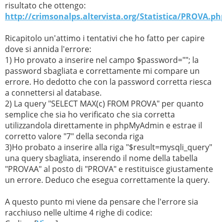
</head>

risultato che ottengo:
<body>

http://crimsonalps.altervista.org/Statistica/PROVA.ph
<?php

$host="localhost";

$user="";

Ricapitolo un'attimo i tentativi che ho fatto per capire
$password="";

$database="";

dove si annida l'errore:
$connection=mysqli_connect($host,$user,$password,$datab
1) Ho provato a inserire nel campo $password=""; la
if (!$connection) {

    echo "Error: Unable to connect to MySQL." . PHP_EOL
password sbagliata e correttamente mi compare un
    echo "Debugging errno: " . mysqli_connect_errno() .
errore. Ho dedotto che con la password corretta riesca
    echo "Debugging error: " . mysqli_connect_error() .
    exit;

a connettersi al database.
}

2) La query "SELECT MAX(c) FROM PROVA" per quanto
echo "Success: A proper connection to MySQL was made! T
echo "Host information: " . mysqli_get_host_info($link)
semplice che sia ho verificato che sia corretta
$result=mysqli_query($connection,"SELECT MAX(c) FROM PR
utilizzandola direttamente in phpMyAdmin e estrae il
if (!$result) {

corretto valore "7" della seconda riga
    die('Invalid query2: ' . mysqli_error());

}

3)Ho probato a inserire alla riga "$result=mysqli_query"
$row=mysqli_fetch_array($result);

una query sbagliata, inserendo il nome della tabella
echo $row['c'];

echo "prova";

"PROVAA" al posto di "PROVA" e restituisce giustamente
mysqli_close($connection);

un errore. Deduco che esegua correttamente la query.
?>

</body>

</html>
A questo punto mi viene da pensare che l'errore sia
racchiuso nelle ultime 4 righe di codice: