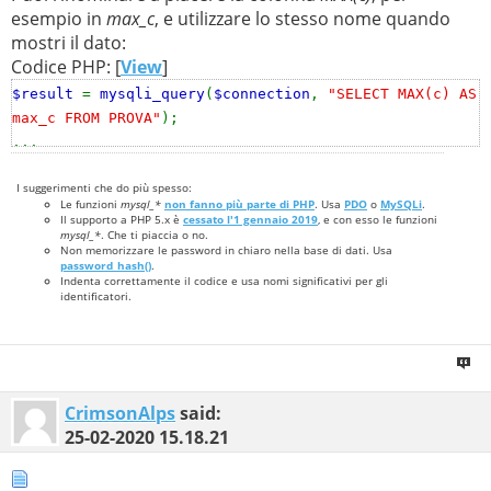
esempio in
max_c
, e utilizzare lo stesso nome quando
mostri il dato:
Codice PHP: [
View
]
$result
=
mysqli_query
(
$connection
,
"SELECT MAX(c) AS
max_c FROM PROVA"
);
...
echo
$row
[
'max_c'
];
I suggerimenti che do più spesso:
Le funzioni
mysql_*
non fanno più parte di PHP
. Usa
PDO
o
MySQLi
.
Il supporto a PHP 5.x è
cessato l'1 gennaio 2019
, e con esso le funzioni
mysql_*
. Che ti piaccia o no.
Non memorizzare le password in chiaro nella base di dati. Usa
password_hash()
.
Indenta correttamente il codice e usa nomi significativi per gli
identificatori.
CrimsonAlps
said:
25-02-2020
15.18.21