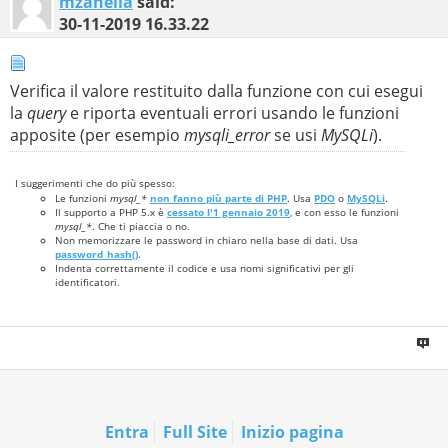
mzanella
said:
30-11-2019
16.33.22
Verifica il valore restituito dalla funzione con cui esegui
la
query
e riporta eventuali errori usando le funzioni
apposite (per esempio
mysqli_error
se usi
MySQLi
).
I suggerimenti che do più spesso:
Le funzioni
mysql_*
non fanno più parte di PHP
. Usa
PDO
o
MySQLi
.
Il supporto a PHP 5.x è
cessato l'1 gennaio 2019
, e con esso le funzioni
mysql_*
. Che ti piaccia o no.
Non memorizzare le password in chiaro nella base di dati. Usa
password_hash()
.
Indenta correttamente il codice e usa nomi significativi per gli
identificatori.
Entra
Full Site
Inizio pagina