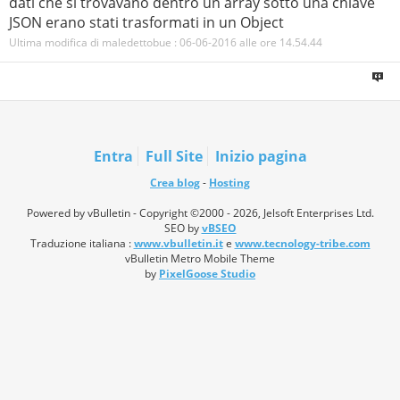
dati che si trovavano dentro un array sotto una chiave
JSON erano stati trasformati in un Object
Ultima modifica di maledettobue : 06-06-2016 alle ore
14.54.44
Entra
Full Site
Inizio pagina
Crea blog
-
Hosting
Powered by vBulletin - Copyright ©2000 - 2026, Jelsoft Enterprises Ltd.
SEO by
vBSEO
Traduzione italiana :
www.vbulletin.it
e
www.tecnology-tribe.com
vBulletin Metro Mobile Theme
by
PixelGoose Studio