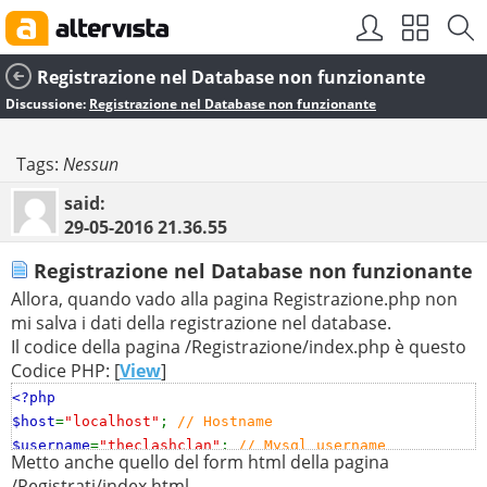
Registrazione nel Database non funzionante
Discussione:
Registrazione nel Database non funzionante
Tags:
Nessun
said:
29-05-2016
21.36.55
Registrazione nel Database non funzionante
Allora, quando vado alla pagina Registrazione.php non
mi salva i dati della registrazione nel database.
Il codice della pagina /Registrazione/index.php è questo
Codice PHP: [
View
]
<?php
$host
=
"localhost"
;
// Hostname
$username
=
"theclashclan"
;
// Mysql username
Metto anche quello del form html della pagina
$password
=
""
;
// Mysql password
/Registrati/index.html