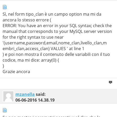
mysql_real_escape_string
(
$_POST
[
'livello_clan'
]);
$membri_clan
=
Sì, nel form tipo_clan è un campo option ma mi da
mysql_real_escape_string
(
$_POST
[
'membri_clan'
]);
ancora lo stesso errore (
$access_clan
=
ERROR: You have an error in your SQL syntax; check the
mysql_real_escape_string
(
$_POST
[
'access_clan'
]);
manual that corresponds to your MySQL server version
$tipo_clan
=
for the right syntax to use near
mysql_real_escape_string
(
$_POST
[
'tipo_clan'
]);
'(username,password,email,nome_clan,livello_clan,m
embri_clan,access_clan) VALUES ' at line 1
) e poi non mostra il contenuto delle variabili con il tuo
codice, ma mi dice: array(0) {
}
Grazie ancora
mzanella
said:
06-06-2016
14.38.19