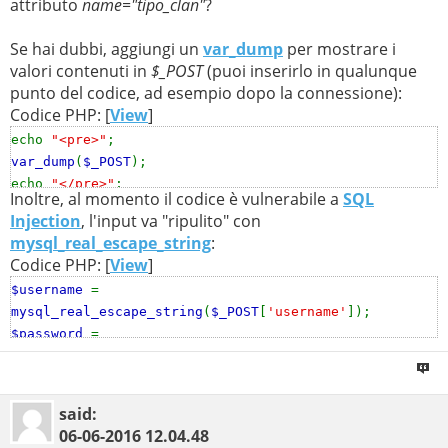
attributo
name="tipo_clan"
?
if (!
$result
) {
echo
"ERROR: "
.
mysql_error
();
Se hai dubbi, aggiungi un
var_dump
per mostrare i
}
valori contenuti in
$_POST
(puoi inserirlo in qualunque
punto del codice, ad esempio dopo la connessione):
Codice PHP: [
View
]
echo
"<pre>"
;
var_dump
(
$_POST
);
echo
"</pre>"
;
Inoltre, al momento il codice è vulnerabile a
SQL
Injection
, l'input va "ripulito" con
mysql_real_escape_string
:
Codice PHP: [
View
]
$username
=
mysql_real_escape_string
(
$_POST
[
'username'
]);
$password
=
mysql_real_escape_string
(
$_POST
[
'password'
]);
$email
=
mysql_real_escape_string
(
$_POST
[
'email'
]);
$nome_clan
=
said:
mysql_real_escape_string
(
$_POST
[
'nome_clan'
]);
06-06-2016
12.04.48
$livello_clan
=