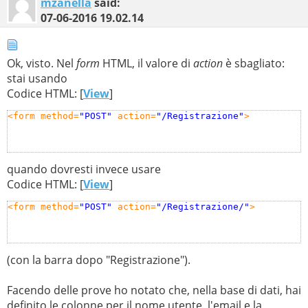
mzanella
said:
07-06-2016
19.02.14
Ok, visto. Nel
form
HTML, il valore di
action
è sbagliato:
stai usando
Codice HTML: [
View
]
<form method=
"POST"
 action=
"/Registrazione"
>
quando dovresti invece usare
Codice HTML: [
View
]
<form method=
"POST"
 action=
"/Registrazione/"
>
(con la barra dopo "Registrazione").
Facendo delle prove ho notato che, nella base di dati, hai
definito le colonne per il nome utente, l'email e la