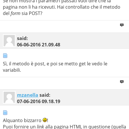
Se non mostra i parametri passati vuol dire che la
pagina non li ha ricevuti. Hai controllato che il metodo
del
form
sia POST?
said:
06-06-2016
21.09.48
Sì, il metodo è post, e poi se metto get le vedo le
variabili.
mzanella
said:
07-06-2016
09.18.19
Alquanto bizzarro
!
Puoi fornire un
link
alla pagina HTML in questione (quella