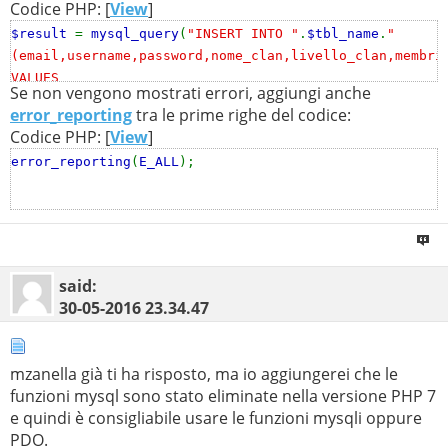
Codice PHP: [
View
]
$result
=
mysql_query
(
"INSERT INTO "
.
$tbl_name
.
"
(email,username,password,nome_clan,livello_clan,membri
VALUES
Se non vengono mostrati errori, aggiungi anche
('
$email
','
$username
','
$password
','
$nome_clan
','
$livel
error_reporting
tra le prime righe del codice:
;
Codice PHP: [
View
]
if (!
$result
) {
error_reporting
(
E_ALL
);
echo
"ERROR: "
.
mysql_error
();
}
said:
30-05-2016
23.34.47
mzanella già ti ha risposto, ma io aggiungerei che le
funzioni mysql sono stato eliminate nella versione PHP 7
e quindi è consigliabile usare le funzioni mysqli oppure
PDO.