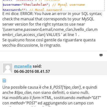
$username
=
"theclashclan"
;
// Mysql username
$password
=
""
;
// Mysql password
E mi dice: ERROR: You have an error in your SQL syntax;
$db_name
=
"my_theclashclan"
;
//Nome del Database
check the manual that corresponds to your MySQL
$db
=
mysql_connect
(
$localhost
,
$username
,
$password
);
server version for the right syntax to use near
mysql_select_db
(
$db_name
,
$db
);
'(username,password,email,nome_clan,livello_clan,m
embri_clan,access_clan) VALUES ' at line 1 .
$username
=
$_POST
[
'username'
];
Se qualcuno fosse così gentile da riguardare questa
$password
=
$_POST
[
'password'
];
vecchia discussione, lo ringrazio.
$email
=
$_POST
[
'email'
];
$nome_clan
=
$_POST
[
'nome_clan'
];
$livello_clan
=
$_POST
[
'livello_clan'
];
$membri_clan
=
$_POST
[
'membri_clan'
];
mzanella
said:
$access_clan
=
$_POST
[
'access_clan'
];
06-06-2016
08.41.57
$tipo_clan
=
$_POST
[
'tipo_clan'
];
$result
=
mysql_query
(
"INSERT INTO "
.
$tipo_clan
.
"
Una possibile causa è che
$_POST['tipo_clan']
, e quindi
(username,password,email,nome_clan,livello_clan,membri
anche
$tipo_clan
, non siano definiti, o siano nulli.
VALUES
Hai modificato il
form
HTML, sostituendo
method="GET"
('
$username
','
$password
','
$email
','
$nome_clan
','
$livel
con
method="POST"
ed aggiungendo un campo con
;