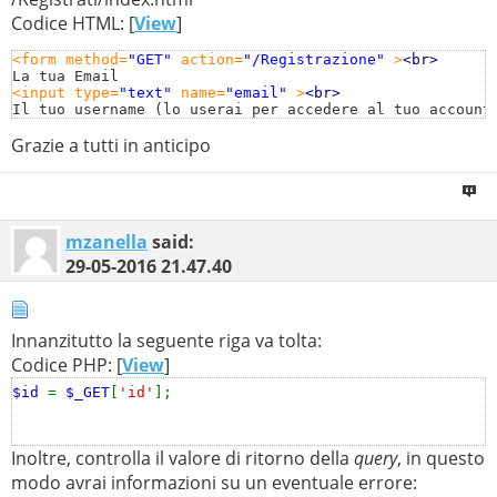
$db_name
=
"my_theclashclan"
;
//Nome del Database
Codice HTML: [
View
]
$tbl_name
=
"Utenti_Clan"
;
// Nome della Tabella
$db
=
mysql_connect
(
$localhost
,
$username
,
$password
);
<form method=
"GET"
 action=
"/Registrazione"
 >
<br>
mysql_select_db
(
$db_name
,
$db
);
<input type=
"text"
 name=
"email"
 >
<br>
<input type=
"text"
 name=
"username"
 >
<br>
$id
=
$_GET
[
'id'
];
Grazie a tutti in anticipo
$username
=
$_GET
[
'username'
];
<input type=
"text"
 name=
"password"
 >
<br>
$password
=
$_GET
[
'password'
];
<input type=
"text"
 name=
"nome_clan"
 >
<br>
$email
=
$_GET
[
'email'
];
$nome_clan
<input type=
=
"text"
$_GET
[
 name=
'nome_clan'
"livello_clan"
];
 >
<br>
mzanella
said:
$livello_clan
=
$_GET
[
'livello_clan'
];
<input type=
"text"
 name=
"membri_clan"
 >
<br>
29-05-2016
21.47.40
$membri_clan
=
$_GET
[
'membri_clan'
];
<input type=
"submit"
 name=
"OK"
 value=
"OK"
>
</form>
mysql_query
(
"INSERT INTO "
.
$tbl_name
.
"
Innanzitutto la seguente riga va tolta:
(email,username,password,nome_clan,livello_clan,membri
Codice PHP: [
View
]
VALUES
$id
=
$_GET
[
'id'
];
('
$email
','
$username
','
$password
','
$nome_clan
','
$livel
?>
Inoltre, controlla il valore di ritorno della
query
, in questo
modo avrai informazioni su un eventuale errore: