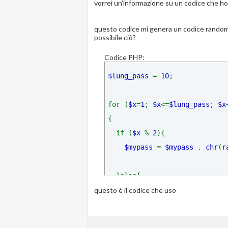
vorrei un'informazione su un codice che ho 
questo codice mi genera un codice random di
possibile ciò?
Codice PHP:
$lung_pass 
= 
10
for (
$x
=
1
; 
$x
<=
$lung_pass
; 
$x
  if (
$x 
% 
2
$mypass 
= 
$mypass 
. 
chr
(
r
questo è il codice che uso
$mypass 
= 
$mypass 
. 
rand
(