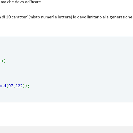
ma che devo odificare....
 10 caratteri (misto numeri e lettere) io devo limitarlo alla generazione 
and
(
97
,
122
0
,
9