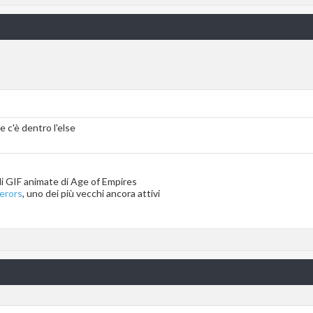
he c'è dentro l'else
 di GIF animate di Age of Empires
erors
, uno dei più vecchi ancora attivi