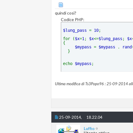
quindi così?
Codice PHP:
$lung_pass 
= 
10
; 
for (
$x
=
1
; 
$x
<=
$lung_pass
; 
$x
{ 
$mypass 
= 
$mypass 
. 
rand
  } 
echo 
$mypass
Ultima modifica di Ts3Popo96 : 25-09-2014 all
25-09-2014,
18.22.04
Luffio