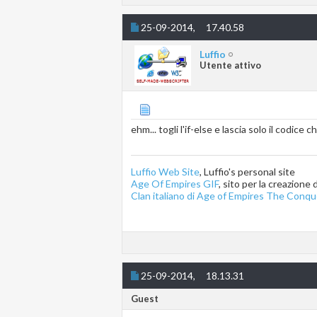
echo 
$mypass
25-09-2014,
17.40.58
Luffio
Utente attivo
ehm... togli l'if-else e lascia solo il codice c
Luffio Web Site
, Luffio's personal site
Age Of Empires GIF
, sito per la creazione
Clan italiano di Age of Empires The Conqu
25-09-2014,
18.13.31
Guest