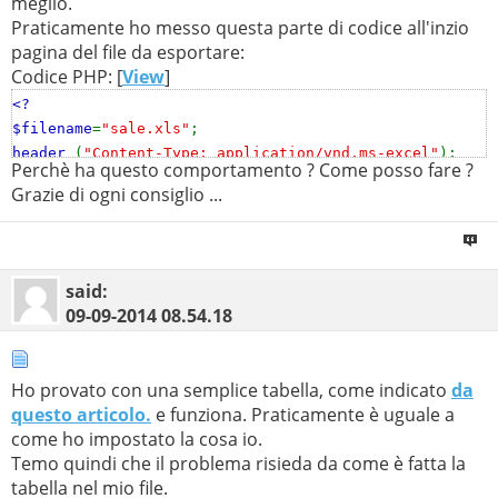
meglio.
Praticamente ho messo questa parte di codice all'inzio
pagina del file da esportare:
Codice PHP: [
View
]
<?
$filename
=
"sale.xls"
;
header
(
"Content-Type: application/vnd.ms-excel"
);
Perchè ha questo comportamento ? Come posso fare ?
header
(
"Content-Disposition: inline;
Grazie di ogni consiglio ...
filename=
$filename
"
);
?>
said:
09-09-2014
08.54.18
Ho provato con una semplice tabella, come indicato
da
questo articolo.
e funziona. Praticamente è uguale a
come ho impostato la cosa io.
Temo quindi che il problema risieda da come è fatta la
tabella nel mio file.