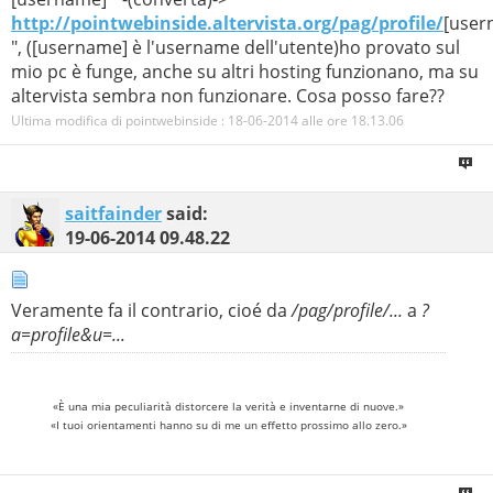
http://pointwebinside.altervista.org/pag/profile/
[user
", ([username] è l'username dell'utente)ho provato sul
mio pc è funge, anche su altri hosting funzionano, ma su
altervista sembra non funzionare. Cosa posso fare??
Ultima modifica di pointwebinside : 18-06-2014 alle ore
18.13.06
saitfainder
said:
19-06-2014
09.48.22
Veramente fa il contrario, cioé da
/pag/profile/...
a
?
a=profile&u=...
«È una mia peculiarità distorcere la verità e inventarne di nuove.»
«I tuoi orientamenti hanno su di me un effetto prossimo allo zero.»