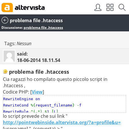
problema file .htaccess
Discussione:
problema file .htaccess
Tags:
Nessun
said:
18-06-2014
18.11.54
problema file .htaccess
Cia ragazzi ho compilato questo piccolo script in
.htaccess ,
Codice PHP: [
View
]
RewriteEngine on
RewriteCond
%{
request_filename
} -
f
RewriteRule
^(.*) $
1
[
L
]
lo script prevede che sui link "
RewriteRule
^
pag
/
profile
/([
a
-
zA
-
Z0
-
9_
-]+)$
index
.
php
?
http://pointwebinside.altervista.org/?a=profile&u=
a
=
profile
&
u
=$
1
[
L
]
[username] " -(converta)-> "