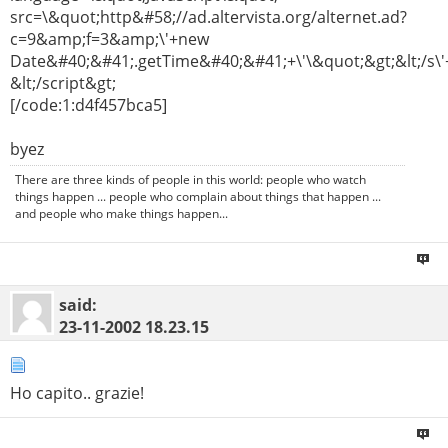
src=\&quot;http&#58;//ad.altervista.org/alternet.ad?
c=9&amp;f=3&amp;\'+new
Date&#40;&#41;.getTime&#40;&#41;+\'\&quot;&gt;&lt;/s\'+\
&lt;/script&gt;
[/code:1:d4f457bca5]
byez
There are three kinds of people in this world: people who watch
things happen ... people who complain about things that happen ...
and people who make things happen...
said:
23-11-2002
18.23.15
Ho capito.. grazie!