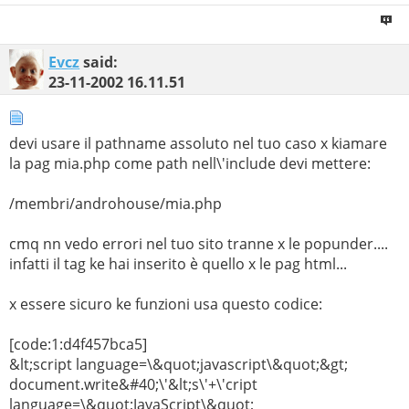
Evcz
said:
23-11-2002
16.11.51
devi usare il pathname assoluto nel tuo caso x kiamare
la pag mia.php come path nell\'include devi mettere:
/membri/androhouse/mia.php
cmq nn vedo errori nel tuo sito tranne x le popunder....
infatti il tag ke hai inserito è quello x le pag html...
x essere sicuro ke funzioni usa questo codice:
[code:1:d4f457bca5]
&lt;script language=\&quot;javascript\&quot;&gt;
document.write&#40;\'&lt;s\'+\'cript
language=\&quot;JavaScript\&quot;