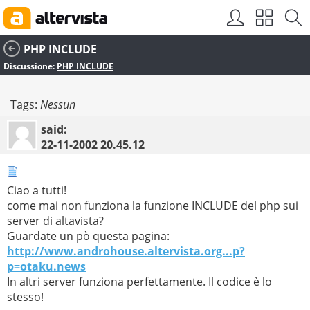
PHP INCLUDE
Discussione:
PHP INCLUDE
Tags:
Nessun
said:
22-11-2002
20.45.12
Ciao a tutti!
come mai non funziona la funzione INCLUDE del php sui
server di altavista?
Guardate un pò questa pagina:
http://www.androhouse.altervista.org...p?
p=otaku.news
In altri server funziona perfettamente. Il codice è lo
stesso!