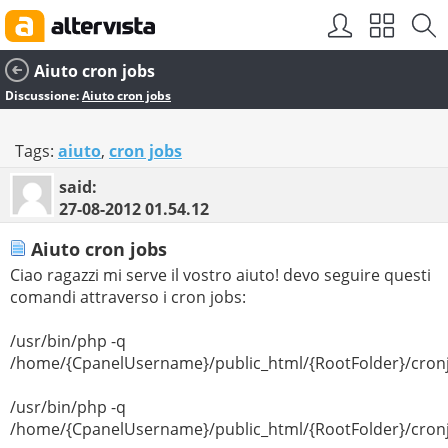
Aiuto cron jobs
Discussione:
Aiuto cron jobs
Tags:
aiuto
,
cron jobs
said:
27-08-2012
01.54.12
Aiuto cron jobs
Ciao ragazzi mi serve il vostro aiuto! devo seguire questi
comandi attraverso i cron jobs:
/usr/bin/php -q
/home/{CpanelUsername}/public_html/{RootFolder}/cron
/usr/bin/php -q
/home/{CpanelUsername}/public_html/{RootFolder}/cron