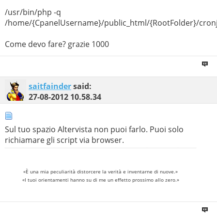
/usr/bin/php -q
/home/{CpanelUsername}/public_html/{RootFolder}/cron
Come devo fare? grazie 1000
saitfainder
said:
27-08-2012
10.58.34
Sul tuo spazio Altervista non puoi farlo. Puoi solo
richiamare gli script via browser.
«È una mia peculiarità distorcere la verità e inventarne di nuove.»
«I tuoi orientamenti hanno su di me un effetto prossimo allo zero.»