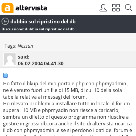
dubbio sul ripristino del db
Discussione:
dubbio sul ripristino del db
Tags:
Nessun
said:
06-02-2004
04.41.30
Ho fatto il bkup del mio portale php con phpmyadmin ,
ne è venuto fuori un file di 15 MB, di cui 10 della sola
tabella relativa ai messagi del forum.
Ho rilevato problemi a installare tutto in locale..il forum
supera i 10 MB e phpmyadin non riesce a caricarlo,
sembra un difetto di questo programma non riuscire a
gestire in grossi db..ora anche il sito di altervista ricarica
il db con phpmyadmin..e se si perdono i dati del forum e