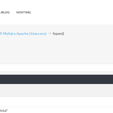
A BLOG
HOSTING
P, MySql e Apache (.htaccess)
fopen()
vista?