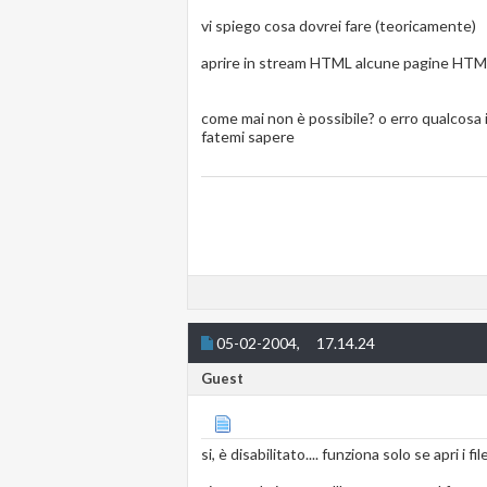
vi spiego cosa dovrei fare (teoricamente)
aprire in stream HTML alcune pagine HTML e 
come mai non è possibile? o erro qualcosa 
fatemi sapere
05-02-2004,
17.14.24
Guest
si, è disabilitato.... funziona solo se apri i f