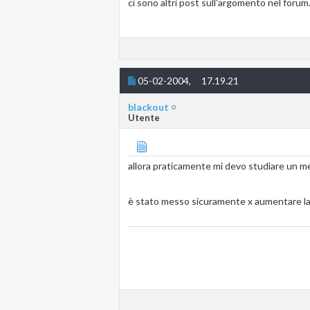
ci sono altri post sull'argomento nel forum..
05-02-2004,
17.19.21
blackout
Utente
allora praticamente mi devo studiare un me
è stato messo sicuramente x aumentare la si