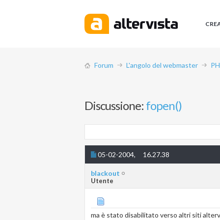
CRE
Forum
L'angolo del webmaster
PH
Discussione:
fopen()
05-02-2004,
16.27.38
blackout
Utente
ma è stato disabilitato verso altri siti alter