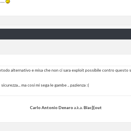
....
todo alternativo e misa che non ci sara exploit possibile contro questo s
curezza... ma cosi mi sega le gambe .. pazienza :(
Carlo Antonio Denaro
a.k.a.
Blac]{out