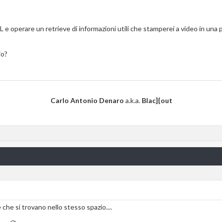
operare un retrieve di informazioni utili che stamperei a video in una pa
io?
Carlo Antonio Denaro
a.k.a.
Blac]{out
ile che si trovano nello stesso spazio....