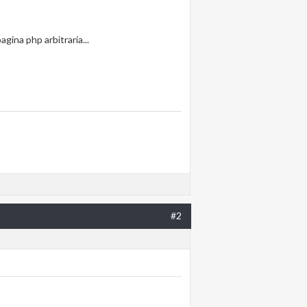
gina php arbitraria...
#2