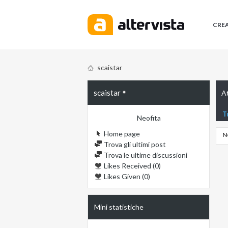
CRE
scaistar
scaistar
At
T
Neofita
Home page
N
Trova gli ultimi post
Trova le ultime discussioni
Likes Received (0)
Likes Given (0)
Mini statistiche