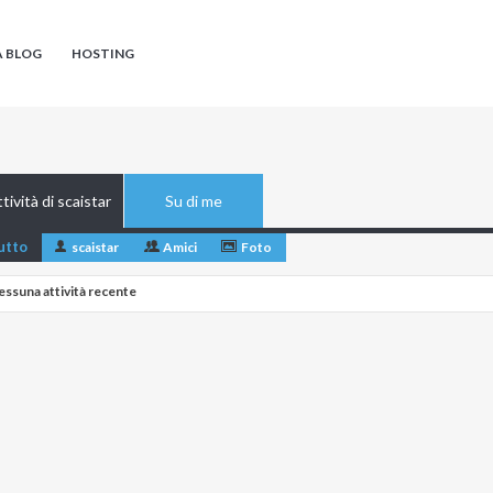
A BLOG
HOSTING
tività di scaistar
Su di me
utto
scaistar
Amici
Foto
essuna attività recente