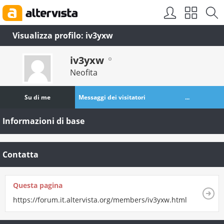
Visualizza profilo: iv3yxw
iv3yxw
Neofita
Su di me
Messaggi dei visitatori
...
Informazioni di base
Contatta
Questa pagina
https://forum.it.altervista.org/members/iv3yxw.html