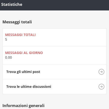
Statistiche
Messaggi totali
MESSAGGI TOTALI
5
MESSAGGI AL GIORNO
0.00
Trova gli ultimi post
Trova le ultime discussioni
Informazioni generali