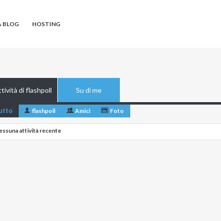
A BLOG
HOSTING
tività di flashpoll
Su di me
utto
flashpoll
Amici
Foto
essuna attività recente