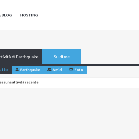
A BLOG
HOSTING
tività di Earthquake
Su di me
utto
Earthquake
Amici
Foto
essuna attività recente