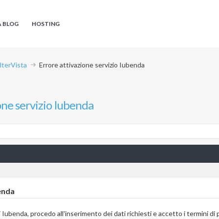
A BLOG
HOSTING
AlterVista
Errore attivazione servizio Iubenda
one servizio Iubenda
enda
di Iubenda, procedo all'inserimento dei dati richiesti e accetto i termini di