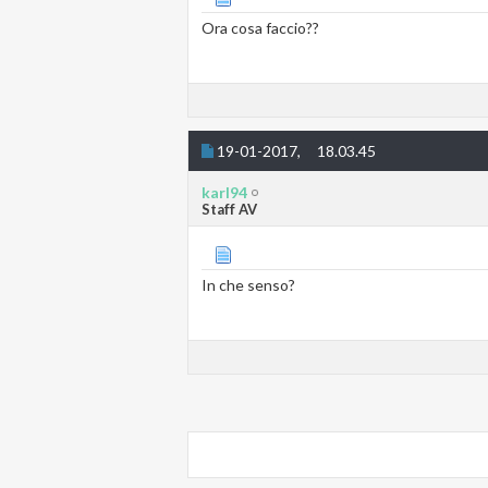
Ora cosa faccio??
19-01-2017,
18.03.45
karl94
Staff AV
In che senso?