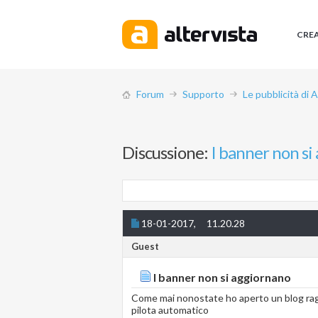
CRE
Forum
Supporto
Le pubblicità di 
Discussione:
I banner non si
18-01-2017,
11.20.28
Guest
I banner non si aggiornano
Come mai nonostate ho aperto un blog ragaz
pilota automatico