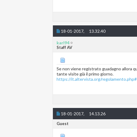
18-01-2017,
13.32.40
karl94
Staff AV
Se non viene registrato guadagno allora que
tante visite già il primo giorno.
https://it.altervista.org/regolamento.php
18-01-2017,
14.13.26
Guest