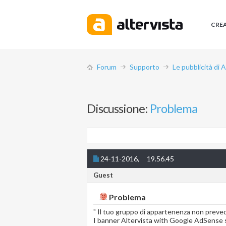
CRE
Forum
Supporto
Le pubblicità di 
Discussione:
Problema
24-11-2016,
19.56.45
Guest
Problema
" Il tuo gruppo di appartenenza non preved
I banner Altervista with Google AdSense s