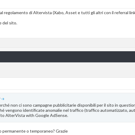
regolamento di Altervista (Xabo, Asset e tutti gli altri con il referral link
 del sito.
4
ché non ci sono campagne pubblicitarie disponibili per il sito in question
hé vengono identificate anomalie nel traffico (traffico automatizzato, autos
uito AlterVista with Google AdSense.
tipo permanente o temporaneo? Grazie