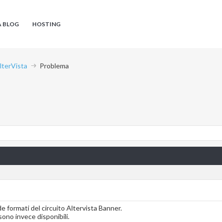
A BLOG
HOSTING
AlterVista
Problema
e formati del circuito Altervista Banner.
ono invece disponibili.