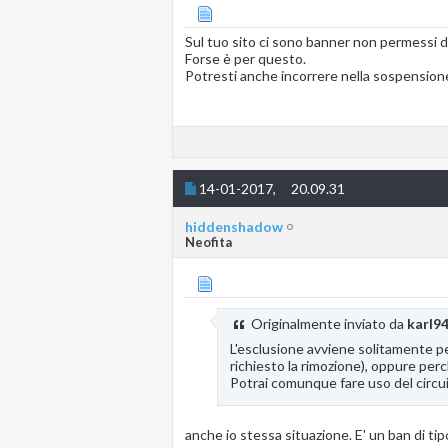
Sul tuo sito ci sono banner non permessi dal 
Forse è per questo.
Potresti anche incorrere nella sospensione
14-01-2017,
20.09.31
hiddenshadow
Neofita
Originalmente inviato da
karl9
L'esclusione avviene solitamente per
richiesto la rimozione), oppure perc
Potrai comunque fare uso del circ
anche io stessa situazione. E' un ban di 