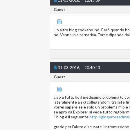
11-03-2016,
12.43.09
Guest
Ho altro blog cookaround. Però quando ho tr
no. Vanno in alternativa. Forse dipende dal
31-03-2016,
20.40.43
Guest
ciao a tutti, ho il medesimo problema (o co
lateralmente a sx) collegandomi tramite fir
vorrei sapere se è solo un problema mio e 
se apro da Explorer si vede tutto regolarm
il blog è il seguente
http://gingerbreadmak
grazie per l'aiuto e scusate l'intromissione