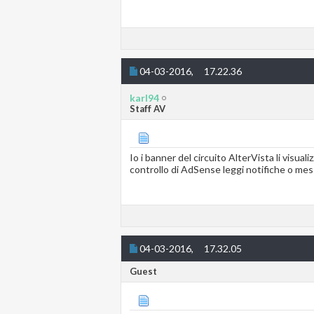
04-03-2016,
17.22.36
karl94
Staff AV
Io i banner del circuito AlterVista li visu
controllo di AdSense leggi notifiche o mess
04-03-2016,
17.32.05
Guest