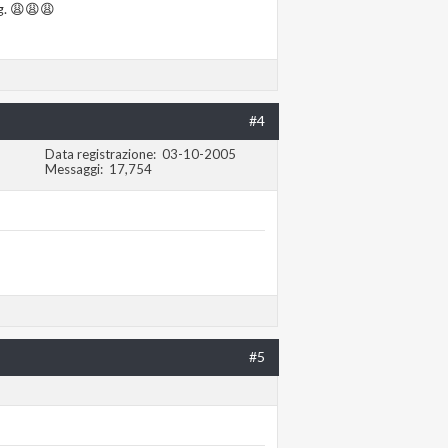
og. 😩😩😩
#4
Data registrazione
03-10-2005
Messaggi
17,754
#5