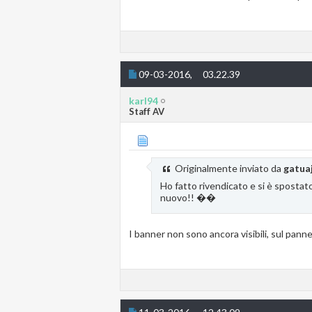
09-03-2016,
03.22.39
karl94
Staff AV
Originalmente inviato da
gatua
Ho fatto rivendicato e si è spostat
nuovo!! ��
I banner non sono ancora visibili, sul pann