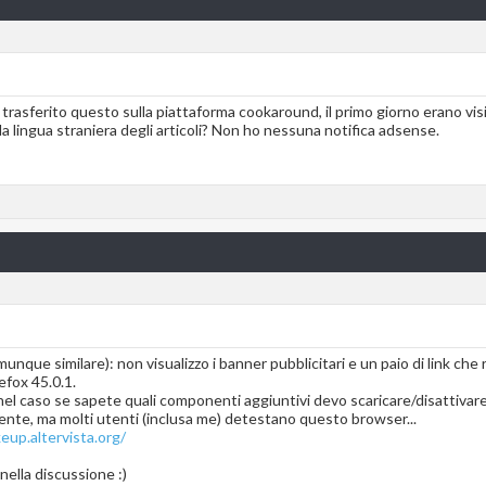
asferito questo sulla piattaforma cookaround, il primo giorno erano visibil
la lingua straniera degli articoli? Non ho nessuna notifica adsense.
munque similare): non visualizzo i banner pubblicitari e un paio di link 
efox 45.0.1.
nel caso se sapete quali componenti aggiuntivi devo scaricare/disattivare
ente, ma molti utenti (inclusa me) detestano questo browser...
eup.altervista.org/
 nella discussione :)