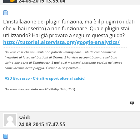
24-08-2015
13.35.04
L'installazione dei plugin funziona, ma è il plugin (o i dati
che vi hai inserito) a non funzionare. Quale plugin stai
utilizzando? Hai già provato a seguire questa guida?
http://tutorial.altervista.org/google-analytics/
Ho visto cose che voi utenti non potreste immaginare... siti da combattimento
irregolari al largo dei bastioni di Orione. E ho visto account balenare nel buio
vicino alle porte di Tannhauser. E tutti quei momenti andranno perduti nel tempo
come lacrime nella pioggia. È tempo di sospendere...
ASD
Brusasco
- C'è altro sport oltre al calcio!
"Io sono vivo, voi siete morti" (Philip Dick,
Ubik
)
said:
24-08-2015
17.47.55