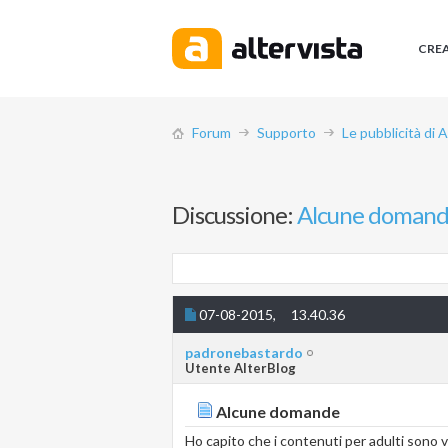
CRE
Forum
Supporto
Le pubblicità di 
Discussione:
Alcune doman
07-08-2015,
13.40.36
padronebastardo
Utente AlterBlog
Alcune domande
Ho capito che i contenuti per adulti sono vie