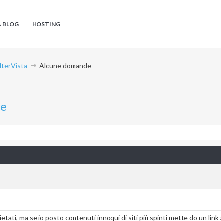
A BLOG
HOSTING
AlterVista
Alcune domande
de
tati, ma se io posto contenuti innoqui di siti più spinti mette do un link al