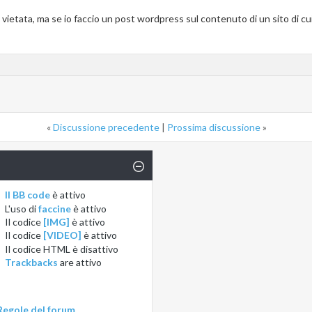
vietata, ma se io faccio un post wordpress sul contenuto di un sito di cui 
«
Discussione precedente
|
Prossima discussione
»
Il BB code
è
attivo
L'uso di
faccine
è
attivo
Il codice
[IMG]
è
attivo
Il codice
[VIDEO]
è
attivo
Il codice HTML è
disattivo
Trackbacks
are
attivo
Regole del forum