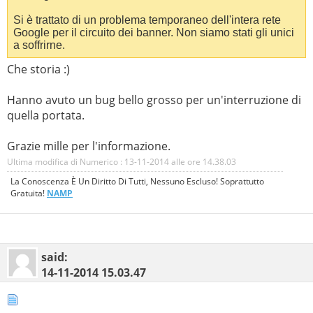
Si è trattato di un problema temporaneo dell'intera rete
Google per il circuito dei banner. Non siamo stati gli unici
a soffrirne.
Che storia :)
Hanno avuto un bug bello grosso per un'interruzione di
quella portata.
Grazie mille per l'informazione.
Ultima modifica di Numerico : 13-11-2014 alle ore
14.38.03
La Conoscenza È Un Diritto Di Tutti, Nessuno Escluso! Soprattutto
Gratuita!
NAMP
said:
14-11-2014
15.03.47