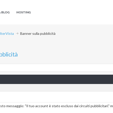
A BLOG
HOSTING
AlterVista
Banner sulla pubblicità
bblicità
sto messaggio: "Il tuo account è stato escluso dai circuiti pubblicitari.