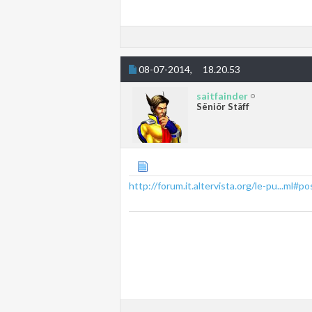
08-07-2014,
18.20.53
saitfainder
Sëniör Stäff
http://forum.it.altervista.org/le-pu...ml#