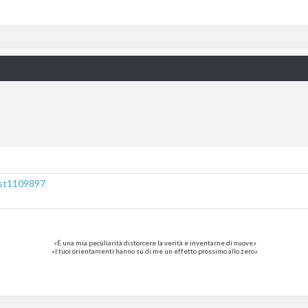
post1109897
«È una mia peculiarità distorcere la verità e inventarne di nuove.»
«I tuoi orientamenti hanno su di me un effetto prossimo allo zero.»