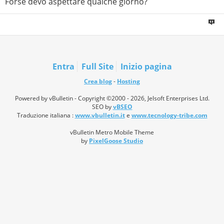
Forse devo aspettare qualche giorno?
Entra
Full Site
Inizio pagina
Crea blog
-
Hosting
Powered by vBulletin - Copyright ©2000 - 2026, Jelsoft Enterprises Ltd.
SEO by
vBSEO
Traduzione italiana :
www.vbulletin.it
e
www.tecnology-tribe.com
vBulletin Metro Mobile Theme
by
PixelGoose Studio