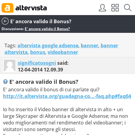
E' ancora valido il Bonus?
Discussione:
E' ancora valido il Bonus?
Tags:
altervista google adsense
,
banner
,
banner
altervista
,
bonus
,
videobanner
significatosogni
said:
12-04-2014
12.09.39
E' ancora valido il Bonus?
E' ancora valido il bonus di cui parlate qui?
http://it.altervista.org/guadagna-co...-faq.php#faq04
Io ho inserito il Video banner di altervista in alto + un
large Skycraper di Altervista e Google Adsense; ma non
vedo miglioramenti nel rendimento del videobanner; i
visitatori sono sempre gli stessi.