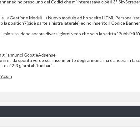
a banner ed ho preso uno dei Codici che mi interessava cioè il 3° SkyScrape
omla-->Gestione Moduli-->Nuovo modulo ed ho scelto HTML Personalizza
to la position7(cioè parte sinistra laterale) ed ho inserito il Codice Banne
sul mio sito, dopo ancora diversi giorni vedo che solo la scritta "Pubblicità
n gli annunci GoogleAdsense
rni mi da spunta verde sull'inserimento degli annunci ma è ancora in fase 
o ai 2-3 giorni abitudinari...
99.com