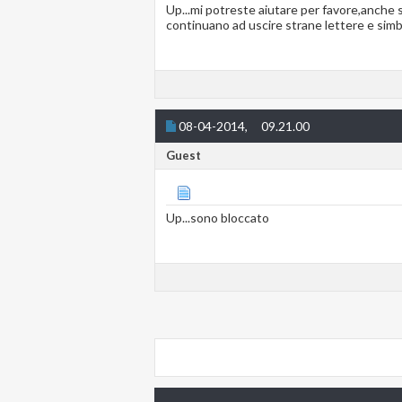
Up...mi potreste aiutare per favore,anche 
continuano ad uscire strane lettere e simb
08-04-2014,
09.21.00
Guest
Up...sono bloccato