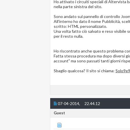
Ho attivato i circuiti speciali di Altervist
nella parte sinistra del sito.
Sono andato sul pannello di controllo Jo
All'interno ho dato il nome Pubblicità, scel
scritto: HTML personalizzato.
Una volta fatto ciò salvato e reso visibile 
per il resto nulla.
Ho riscontrato anche questo problema co
Fatta stessa procedura ma dopo diversi gio
account" ma sono passati tanti giorni rispett
Sbaglio qualcosa? Il sito si chiama:
Solo9e
07-04-2014,
22.44.12
Guest