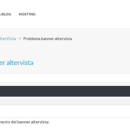
A BLOG
HOSTING
AlterVista
Problema banner altervista
r altervista
imento dei banner altervista: