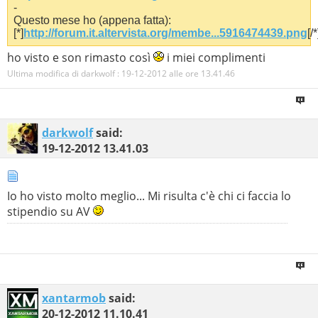
-
Questo mese ho (appena fatta):
[*]
http://forum.it.altervista.org/membe...5916474439.png
[/*
ho visto e son rimasto così
i miei complimenti
Ultima modifica di darkwolf : 19-12-2012 alle ore
13.41.46
darkwolf
said:
19-12-2012
13.41.03
Io ho visto molto meglio... Mi risulta c'è chi ci faccia lo
stipendio su AV
xantarmob
said:
20-12-2012
11.10.41