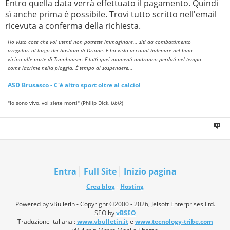
Entro quella data verrà effettuato il pagamento. Quindi
sì anche prima è possibile. Trovi tutto scritto nell'email
ricevuta a conferma della richiesta.
Ho visto cose che voi utenti non potreste immaginare... siti da combattimento
irregolari al largo dei bastioni di Orione. E ho visto account balenare nel buio
vicino alle porte di Tannhauser. E tutti quei momenti andranno perduti nel tempo
come lacrime nella pioggia. È tempo di sospendere...
ASD
Brusasco
- C'è altro sport oltre al calcio!
"Io sono vivo, voi siete morti" (Philip Dick,
Ubik
)
Entra
Full Site
Inizio pagina
Crea blog
-
Hosting
Powered by vBulletin - Copyright ©2000 - 2026, Jelsoft Enterprises Ltd.
SEO by
vBSEO
Traduzione italiana :
www.vbulletin.it
e
www.tecnology-tribe.com