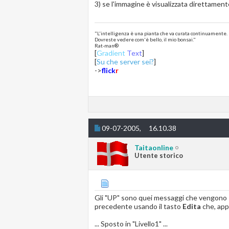
3) se l'immagine è visualizzata direttamen
"L'intelligenza è una pianta che va curata continuamente.
Dovreste vedere com'è bello, il mio bonsai."
Rat-man®
[
Gradient
Text
]
[
Su che server sei?
]
->
flick
r
09-07-2005,
16.10.38
Taitaonline
Utente storico
Gli "UP" sono quei messaggi che vengono scr
precedente usando il tasto
Edita
che, app
... Sposto in "Livello1" ...