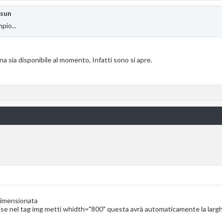
ysun
pio...
a sia disponibile al momento, Infatti sono si apre.
idimensionata
t (se nel tag img metti whidth="800" questa avrà automaticamente la larg