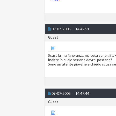
09-07-2005,
14.42.51
Guest
Scusa la mia ignoranza, ma cosa sono gli U
Inoltre in quale sezione dovrei postarlo?
Sono un utente giovane e chiedo scusa se 
09-07-2005,
14.47.44
Guest