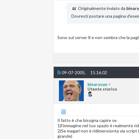
Originalmente inviato da
binar
Dovresti postare una pagina d'esem
Sono sul server 8 e non sembra che la pagin
09-07-2005,
15.16.02
binarysun
Utente storico
Il fatto è che bisogna capire se
1)l'immagine nel tuo spazio è realmente r
2)Se magari non è ridimensionta via scrip
grande)