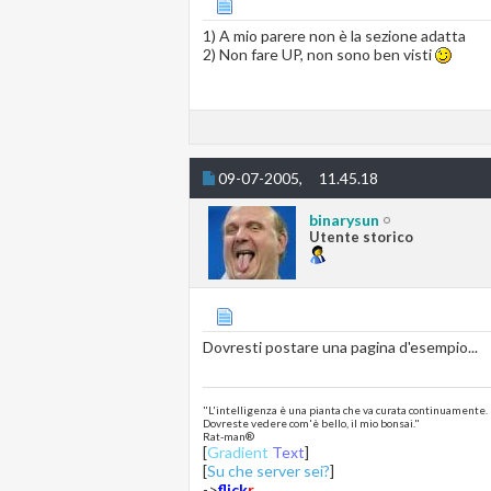
1) A mio parere non è la sezione adatta
2) Non fare UP, non sono ben visti
09-07-2005,
11.45.18
binarysun
Utente storico
Dovresti postare una pagina d'esempio...
"L'intelligenza è una pianta che va curata continuamente.
Dovreste vedere com'è bello, il mio bonsai."
Rat-man®
[
Gradient
Text
]
[
Su che server sei?
]
->
flick
r