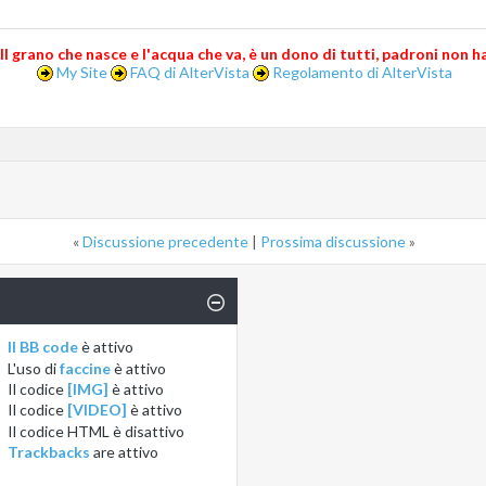
..Il grano che nasce e l'acqua che va, è un dono di tutti, padroni non ha.
My Site
FAQ di AlterVista
Regolamento di AlterVista
«
Discussione precedente
|
Prossima discussione
»
Il BB code
è
attivo
L'uso di
faccine
è
attivo
Il codice
[IMG]
è
attivo
Il codice
[VIDEO]
è
attivo
Il codice HTML è
disattivo
Trackbacks
are
attivo