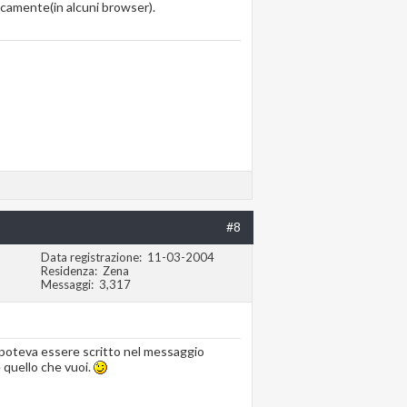
icamente(in alcuni browser).
#8
Data registrazione
11-03-2004
Residenza
Zena
Messaggi
3,317
o poteva essere scritto nel messaggio
 quello che vuoi.